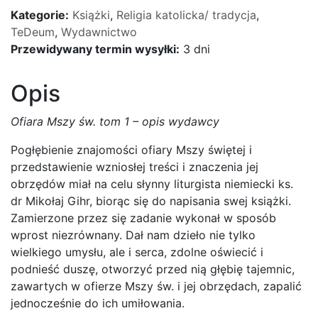
t.
Kategorie:
Książki
,
Religia katolicka/ tradycja
,
1
TeDeum
,
Wydawnictwo
Przewidywany termin wysyłki:
3 dni
Opis
Ofiara Mszy św. tom 1 – opis wydawcy
Pogłębienie znajomości ofiary Mszy świętej i
przedstawienie wzniosłej treści i znaczenia jej
obrzędów miał na celu słynny liturgista niemiecki ks.
dr Mikołaj Gihr, biorąc się do napisania swej książki.
Zamierzone przez się zadanie wykonał w sposób
wprost niezrównany. Dał nam dzieło nie tylko
wielkiego umysłu, ale i serca, zdolne oświecić i
podnieść duszę, otworzyć przed nią głębię tajemnic,
zawartych w ofierze Mszy św. i jej obrzędach, zapalić
jednocześnie do ich umiłowania.