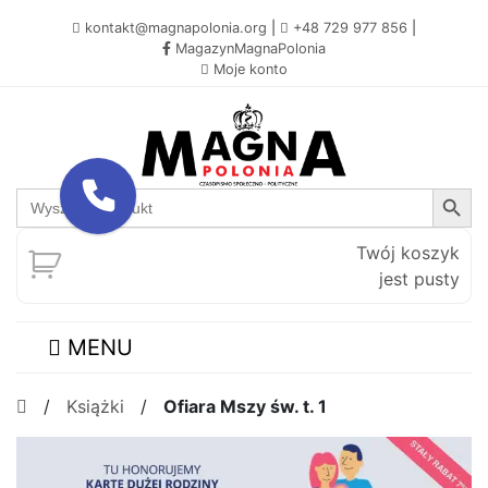
kontakt@magnapolonia.org
|
+48 729 977 856
|
MagazynMagnaPolonia
Moje konto
Search Button
Search
for:
Twój koszyk
jest pusty
MENU
/
Książki
/
Ofiara Mszy św. t. 1