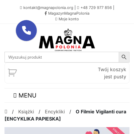
kontakt@magnapolonia.org
|
+48 729 977 856
|
MagazynMagnaPolonia
Moje konto
Search Button
Search
for:
Twój koszyk
jest pusty
MENU
/
Książki
/
Encykliki
/
O Filmie Vigilanti cura
[ENCYKLIKA PAPIESKA]