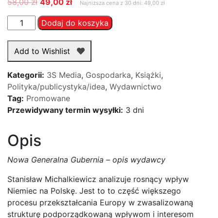
Pierwotna
Aktualna
58,00
zł
49,00
zł
Najniższa cena z 30 dni: 49,00 zł
cena
cena
ilość
Dodaj do koszyka
wynosiła:
wynosi:
Nowa
58,00 zł.
49,00 zł.
Generalna
Add to Wishlist
Gubernia
–
Kategorii:
3S Media
,
Gospodarka
,
Książki
,
Stanisław
Polityka/publicystyka/idea
,
Wydawnictwo
Michalkiewicz
Tag:
Promowane
Przewidywany termin wysyłki:
3 dni
Opis
Nowa Generalna Gubernia – opis wydawcy
Stanisław Michalkiewicz analizuje rosnący wpływ
Niemiec na Polskę. Jest to to część większego
procesu przekształcania Europy w zwasalizowaną
strukturę podporządkowaną wpływom i interesom