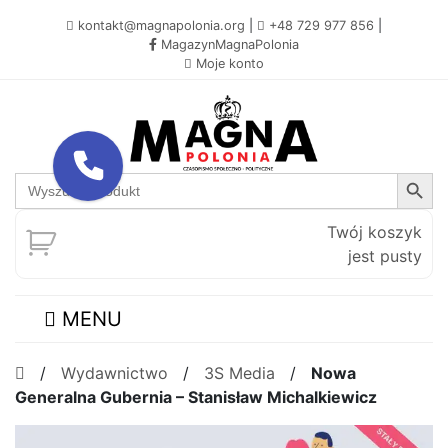
kontakt@magnapolonia.org
|
+48 729 977 856
|
MagazynMagnaPolonia
Moje konto
Search Button
Search
for:
Twój koszyk
jest pusty
MENU
/
Wydawnictwo
/
3S Media
/
Nowa
Generalna Gubernia – Stanisław Michalkiewicz