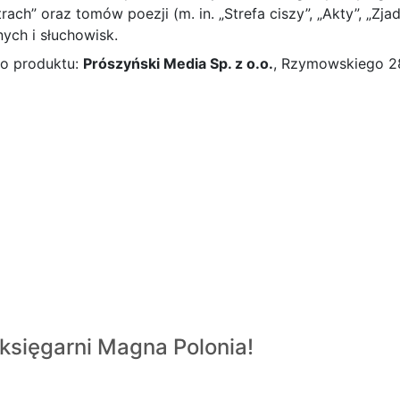
ch” oraz tomów poezji (m. in. „Strefa ciszy”, „Akty”, „Zjadani
nych i słuchowisk.
o produktu:
Prószyński Media Sp. z o.o.
, Rzymowskiego 28
księgarni
Magna Polonia!