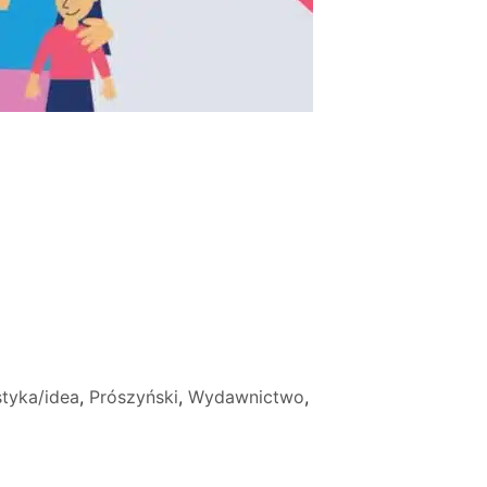
styka/idea
,
Prószyński
,
Wydawnictwo
,