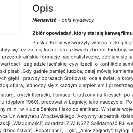
Opis
Nienawiść
– opis wydawcy
Zbiór opowiadań, który stał się kanwą fil
Polskie Kresy wytworzyły własną piękną legen
 stały się też ziemią kaźni i straszliwych zbrodni ludobójs
rzez ukraińskie formacje nacjonalistyczne, odbijały się 
rtości i zagładzie łacińskiej cywilizacji, o konflikcie sum
ski pisał: „Gdy gaśnie pamięć ludzka, dalej mówią kamieni
ych głębi i prawdy obrazach Srokowski ocala świat, o któr
ażdą ofiarą, jednoczy się z każdym cierpieniem i przestrzeg
maturg, krytyk literacki, tłumacz. Urodzony na Kresach; po
u (dyplom 1960), pracował w Legnicy, jako nauczyciel. 
ny m.in., w Klubie Seniora i jako dziennikarz. W stanie woj
ca Uniwersytetu Wrocławskiego. Aktywny uczestnik działa
edakcji „Wiadomości”, doradzał Z.W. NSZZ Solidarność R.I. 
 dzieciństwa”, „Repatrianci”, „Lęk”, „Anioł zagłady”, trylogi