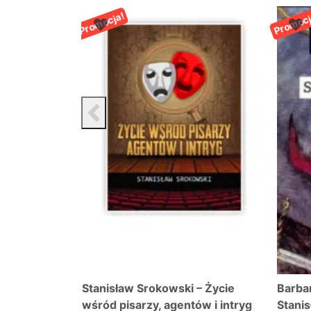
Promocja!
Promocj
r 14/2019 –
Stanisław Srokowski – Życie
Barba
wśród pisarzy, agentów i intryg
Stani