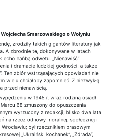
mu Wojciecha Smarzowskiego o Wołyniu
dę, zrodziły takich gigantów literatury jak
twa. A zbrodnie te, dokonywane w latach
jak echo hańbą odwetu. „Nienawiść”
ienia i dramacie ludzkiej godności, a także
e”. Ten zbiór wstrząsających opowiadań nie
ym wielu chciałoby zapomnieć. Z niezwykłą
a przed nienawiścią.
 wypędzeniu w 1945 r. wraz rodziną osiadł
Po Marcu 68 zmuszony do opuszczenia
ennym wyrzucony z redakcji; blisko dwa lata
ń na rzecz odnowy moralnej, społecznej i
we Wrocławiu; był rzecznikiem prasowym
i kresowej „Ukraiński kochanek”, „Zdrada”,