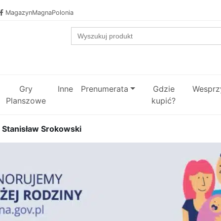
MagazynMagnaPolonia
Search
for:
Gry
Inne
Prenumerata
Gdzie
Wesprzy
Planszowe
kupić?
 Stanisław Srokowski