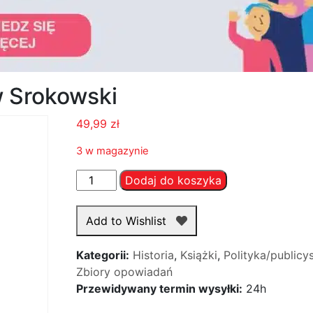
w Srokowski
49,99
zł
3 w magazynie
ilość
Dodaj do koszyka
Nienawiść
-
Add to Wishlist
Stanisław
Srokowski
Kategorii:
Historia
,
Książki
,
Polityka/publicy
Zbiory opowiadań
Przewidywany termin wysyłki:
24h