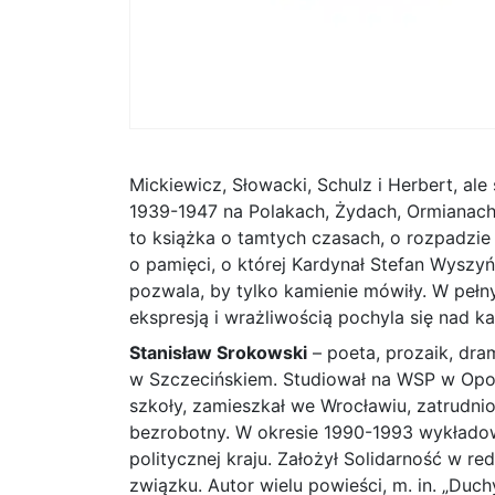
Mickiewicz, Słowacki, Schulz i Herbert, ale
1939-1947 na Polakach, Żydach, Ormianach p
to książka o tamtych czasach, o rozpadzie wa
o pamięci, o której Kardynał Stefan Wyszyń
pozwala, by tylko kamienie mówiły. W pełn
ekspresją i wrażliwością pochyla się nad k
Stanisław Srokowski
– poeta, prozaik, dra
w Szczecińskiem. Studiował na WSP w Opol
szkoły, zamieszkał we Wrocławiu, zatrudnio
bezrobotny. W okresie 1990-1993 wykładow
politycznej kraju. Założył Solidarność w r
związku. Autor wielu powieści, m. in. „Duchy