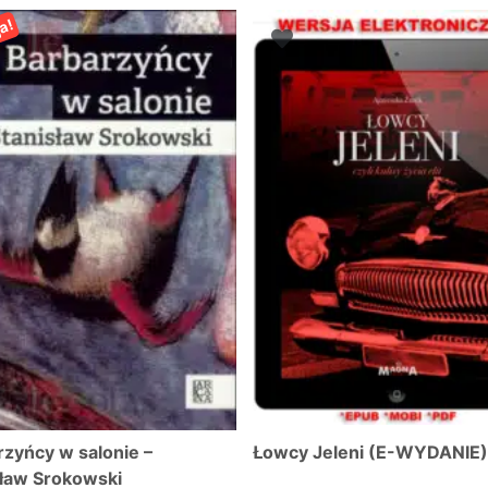
a!
rzyńcy w salonie –
Łowcy Jeleni (E-WYDANIE)
sław Srokowski