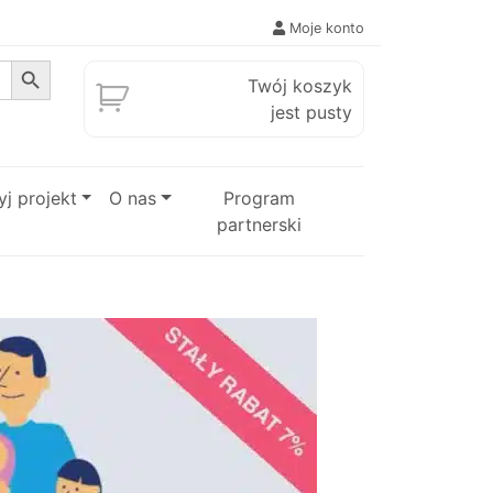
Moje konto
Search Button
Twój koszyk
jest pusty
j projekt
O nas
Program
partnerski