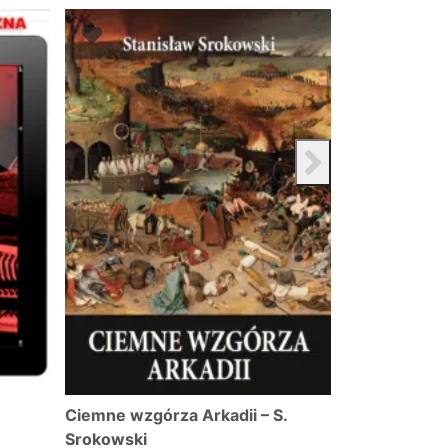
Promocja!
Ciemne wzgórza Arkadii – S.
Magna Poloni
Srokowski
czy nie bić?