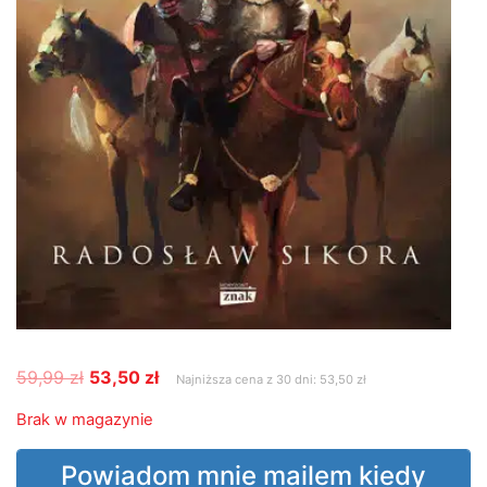
Pierwotna
Aktualna
59,99
zł
53,50
zł
Najniższa cena z 30 dni: 53,50 zł
cena
cena
Brak w magazynie
wynosiła:
wynosi:
59,99 zł.
53,50 zł.
Powiadom mnie mailem kiedy