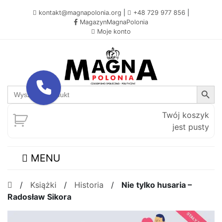
kontakt@magnapolonia.org
|
+48 729 977 856
|
MagazynMagnaPolonia
Moje konto
Search Button
Search
for:
Twój koszyk
jest pusty
MENU
/
Książki
/
Historia
/
Nie tylko husaria –
Radosław Sikora