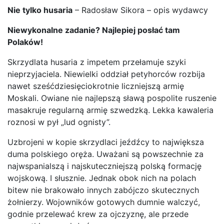
Nie tylko husaria
– Radosław Sikora – opis wydawcy
Niewykonalne zadanie? Najlepiej posłać tam
Polaków!
Skrzydlata husaria z impetem przełamuje szyki
nieprzyjaciela. Niewielki oddział petyhorców rozbija
nawet sześćdziesięciokrotnie liczniejszą armię
Moskali. Owiane nie najlepszą sławą pospolite ruszenie
masakruje regularną armię szwedzką. Lekka kawaleria
roznosi w pył „lud ognisty”.
Uzbrojeni w kopie skrzydlaci jeźdźcy to największa
duma polskiego oręża. Uważani są powszechnie za
najwspanialszą i najskuteczniejszą polską formację
wojskową. I słusznie. Jednak obok nich na polach
bitew nie brakowało innych zabójczo skutecznych
żołnierzy. Wojowników gotowych dumnie walczyć,
godnie przelewać krew za ojczyznę, ale przede