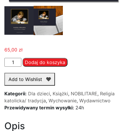
65,00
zł
ilość
Dodaj do koszyka
Nauka
pisania
Add to Wishlist
i
czytania
Kategorii:
Dla dzieci
,
Książki
,
NOBILITARE
,
Religia
pisma
katolicka/ tradycja
,
Wychowanie
,
Wydawnictwo
Przewidywany termin wysyłki:
24h
Opis