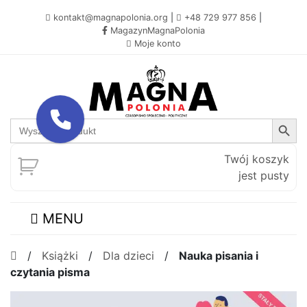
kontakt@magnapolonia.org
|
+48 729 977 856
|
MagazynMagnaPolonia
Moje konto
Search Button
Search
for:
Twój koszyk
jest pusty
MENU
/
Książki
/
Dla dzieci
/
Nauka pisania i
czytania pisma