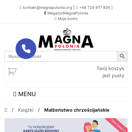
kontakt@magnapolonia.org
|
+48 729 977 856
|
MagazynMagnaPolonia
Moje konto
Search Button
Search
for:
Twój koszyk
jest pusty
MENU
/
Książki
/
Małżeństwo chrześcijańskie