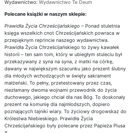
Wydawnictwo:
Wydawnictwo Te Deum
Polecane książki w naszym sklepie:
Prawidła Życia Chrześcijańskiego
– Ponad stuletnia
księga wszelkich cnot Chrześcijańskich powraca w
przepięknym reprincie naszego wydawnictwa.
Prawidła Życia Chrześcijańskiego to żywy kawałek
historii – ten sam tom, który w ubiegłym stuleciu był
przekazywany z syna na syna, z matki na córkę,
dawany w największym szacunku jako prezent ślubny
dla młodych wchodzących w święty sakrament
małżeński. To pełny, przetestowany przez czas,
niezłamany dwoma wojnami przewodnik do życia
duchowego, jakiego chciał dla nas Bóg. To doskonały
prezent na komunię dla najmłodszych, dopiero
poznających tajniki wiary. To życiowy drogowskaz do
Królestwa Niebieskiego. Prawidła Życia
Chrześcijańskiego były polecane przez Papieża Piusa
X.