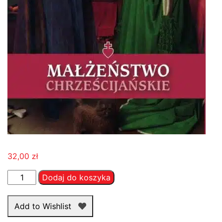
32,00
zł
ilość
Dodaj do koszyka
Małżeństwo
chrześcijańskie
Add to Wishlist