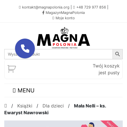
kontakt@magnapolonia.org
|
+48 729 977 856
|
MagazynMagnaPolonia
Moje konto
Search Button
Search
for:
Twój koszyk
jest pusty
MENU
/
Książki
/
Dla dzieci
/
Mała Nelli – ks.
Ewaryst Nawrowski