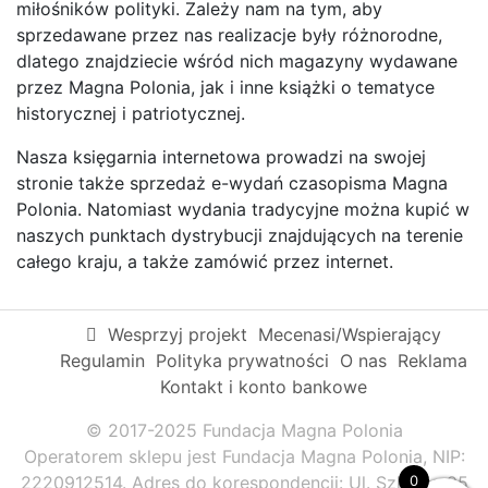
miłośników polityki. Zależy nam na tym, aby
sprzedawane przez nas realizacje były różnorodne,
dlatego znajdziecie wśród nich magazyny wydawane
przez Magna Polonia, jak i inne książki o tematyce
historycznej i patriotycznej.
Nasza księgarnia internetowa prowadzi na swojej
stronie także sprzedaż e-wydań czasopisma Magna
Polonia. Natomiast wydania tradycyjne można kupić w
naszych punktach dystrybucji znajdujących na terenie
całego kraju, a także zamówić przez internet.
Wesprzyj projekt
Mecenasi/Wspierający
Regulamin
Polityka prywatności
O nas
Reklama
Kontakt i konto bankowe
© 2017-2025 Fundacja Magna Polonia
Operatorem sklepu jest Fundacja Magna Polonia, NIP:
0
2220912514. Adres do korespondencji: Ul. Szkolna 95