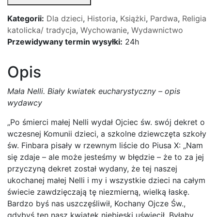
Kategorii:
Dla dzieci
,
Historia
,
Książki
,
Pardwa
,
Religia
katolicka/ tradycja
,
Wychowanie
,
Wydawnictwo
Przewidywany termin wysyłki:
24h
Opis
Mała Nelli. Biały kwiatek eucharystyczny – opis
wydawcy
„Po śmierci małej Nelli wydał Ojciec św. swój dekret o
wczesnej Komunii dzieci, a szkolne dziewczęta szkoły
św. Finbara pisały w rzewnym liście do Piusa X: „Nam
się zdaje – ale może jesteśmy w błędzie – że to za jej
przyczyną dekret został wydany, że tej naszej
ukochanej małej Nelli i my i wszystkie dzieci na całym
świecie zawdzięczają tę niezmierną, wielką łaskę.
Bardzo byś nas uszczęśliwił, Kochany Ojcze Św.,
gdybyś ten nasz kwiatek niebieski uświęcił. Byłaby