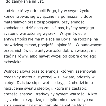
i do zamykania im ust.
Ludzie, którzy odrzucili Boga, by w swym życiu
koncentrować się wyłącznie na pomnażaniu dóbr
materialnych oraz zaspokajaniu przyjemności i
zachcianek, dziś chcą zmusić nas, byśmy swojego
systemu wartości się wyrzekli. W tym świecie
antywartości nie ma miejsca na Boga, na rodzinę, na
prawdziwą miłość, przyjaźń, lojalność… W budowanym
przez nich świecie antywartości dobro zwierząt ma
stać na równi, albo nawet wyżej od dobra drugiego
człowieka.
Wolność słowa oraz tolerancja, którymi szermowali
rzecznicy materialistycznej wizji świata, odeszły w
niebyt. Dziś już się nawet nie kryją, iż chodzi im o
narzucenie światu ideologii, która ma zastąpić
chrześcijaństwo i tradycyjny system wartości. A kto
się z nimi nie zgadza, nie tylko nie może liczyć na
zrozumienie czy szacunek, ale nawet na litość…