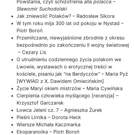
Powstania, czyli schizofrenia
alla polacca –
Sławomir Suchodolski
Jak zniewolić Polaków? – Radosław Sikora
W tym roku mija 300 lat od pokoju w Nystad –
Piotr Boroń
Przemilczane, niewyjaśnione zbrodnie z okresu
bezpośrednio po zakończeniu II wojny światowej
– Cezary Lis
O utrudnieniu codziennego życia polakom we
Lwowie, wystawach o erotycznej treści w
kościele, pisaniu jak “na Berdyczów” – Maria Pyż
[WYWIAD z X. Dawidem Omiecińskim]
Życie Maryi okiem mistrzów – Maria Cywińska
Cierpienia człowieka myślącego [recenzja] –
Krzysztof Garczarek
Łowca Jeleni cz. 7 – Agnieszka Żurek
Pieśni Lirnika – Dorota Heck
Wiersze Michała Kaczmarka
Ekoparanoika – Piotr Boroń