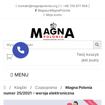
kontakt@magnapolonia.org
|
+48 729 977 856
|
MagazynMagnaPolonia
Moje konto
Search Button
Search
for:
Twój koszyk
jest pusty
MENU
/
Książki
/
Czasopisma
/
Magna Polonia
numer 25/2021 – wersja elektroniczna