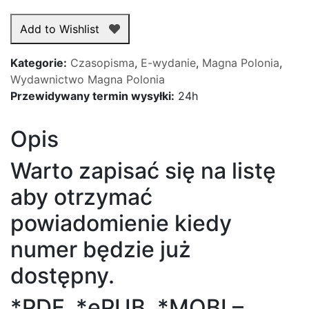
Magna
10,00 zł.
7,00 zł.
Polonia
Add to Wishlist
numer
25/2021
Kategorie:
Czasopisma
,
E-wydanie
,
Magna Polonia
,
-
Wydawnictwo Magna Polonia
wersja
Przewidywany termin wysyłki:
24h
elektroniczna
Opis
Warto zapisać się na listę
aby otrzymać
powiadomienie kiedy
numer będzie już
dostępny.
*PDF, *ePUB, *MOBI –