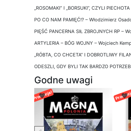
„ROSOMAKI” I „BORSUKI”, CZYLI PIECHO
PO CO NAM PAMIĘĆ!? – Włodzimierz Osad
PIĘŚĆ PANCERNA SIŁ ZBROJNYCH RP – Wo
ARTYLERIA – BÓG WOJNY – Wojciech Kem
„RÓBTA, CO CHCETA” I DOBROTLIWY FILAN
ODESZLI, GDY BYLI TAK BARDZO POTRZEBNI
Godne uwagi
Promocja!
Promocj