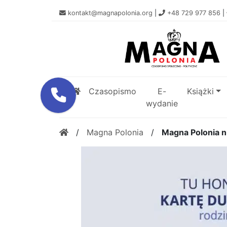
kontakt@magnapolonia.org
|
+48 729 977 856
|
Czasopismo
E-
Książki
wydanie
/
Magna Polonia
/
Magna Polonia n