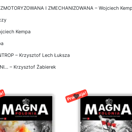
TA ZMOTORYZOWANA I ZMECHANIZOWANA – Wojciech Kem
czy
jciech Kempa
pa
TROP – Krzysztof Lech Łuksza
… – Krzysztof Żabierek
a!
Promocja!