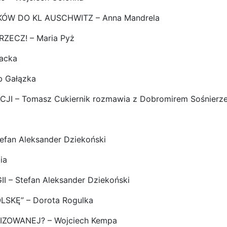
ÓW DO KL AUSCHWITZ – Anna Mandrela
ECZ! – Maria Pyż
acka
 Gałązka
– Tomasz Cukiernik rozmawia z Dobromirem Sośnierz
fan Aleksander Dziekoński
ia
– Stefan Aleksander Dziekoński
SKĘ” – Dorota Rogulka
IZOWANEJ? – Wojciech Kempa