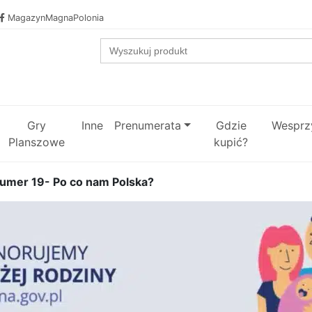
MagazynMagnaPolonia
Search
for:
Gry
Inne
Prenumerata
Gdzie
Wesprzy
Planszowe
kupić?
umer 19- Po co nam Polska?