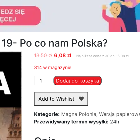
19- Po co nam Polska?
Pierwotna
Aktualna
13,50
zł
6,08
zł
Najniższa cena z 30 dni: 6,08 zł
cena
cena
314 w magazynie
wynosiła:
wynosi:
13,50 zł.
6,08 zł.
ilość
Dodaj do koszyka
Magna
Polonia
Add to Wishlist
numer
19-
Kategorie:
Magna Polonia
,
Wersja papierow
Po
Przewidywany termin wysyłki:
24h
co
nam
Polska?