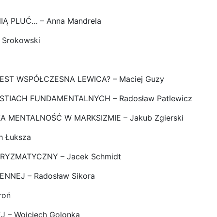
IĄ PLUĆ… – Anna Mandrela
 Srokowski
JEST WSPÓŁCZESNA LEWICA? – Maciej Guzy
ESTIACH FUNDAMENTALNYCH – Radosław Patlewicz
 MENTALNOŚĆ W MARKSIZMIE – Jakub Zgierski
h Łuksza
RYZMATYCZNY – Jacek Schmidt
NNEJ – Radosław Sikora
roń
– Wojciech Golonka