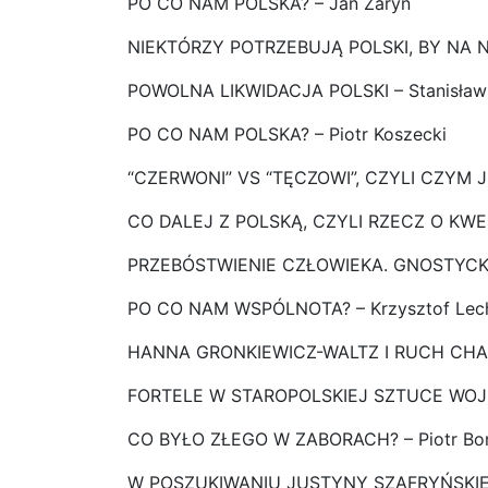
PO CO NAM POLSKA? – Jan Żaryn
NIEKTÓRZY POTRZEBUJĄ POLSKI, BY NA N
POWOLNA LIKWIDACJA POLSKI – Stanisław
PO CO NAM POLSKA? – Piotr Koszecki
“CZERWONI” VS “TĘCZOWI”, CZYLI CZYM 
CO DALEJ Z POLSKĄ, CZYLI RZECZ O KW
PRZEBÓSTWIENIE CZŁOWIEKA. GNOSTYCKA
PO CO NAM WSPÓLNOTA? – Krzysztof Lec
HANNA GRONKIEWICZ-WALTZ I RUCH CHA
FORTELE W STAROPOLSKIEJ SZTUCE WOJE
CO BYŁO ZŁEGO W ZABORACH? – Piotr Bo
W POSZUKIWANIU JUSTYNY SZAFRYŃSKIEJ 