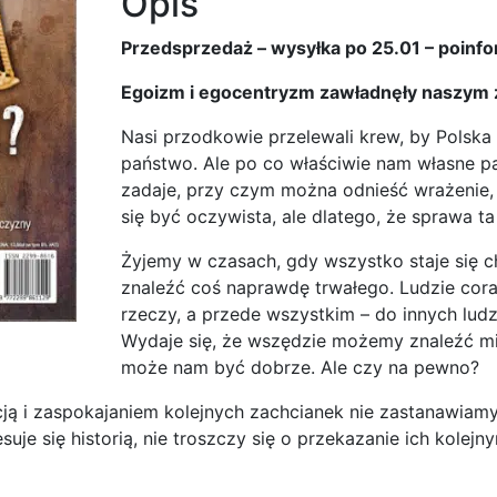
Opis
Przedsprzedaż – wysyłka po 25.01 – poinf
Egoizm i egocentryzm zawładnęły naszym
Nasi przodkowie przelewali krew, by Polska
państwo. Ale po co właściwie nam własne pa
zadaje, przy czym można odnieść wrażenie, 
się być oczywista, ale dlatego, że sprawa t
Żyjemy w czasach, gdy wszystko staje się ch
znaleźć coś naprawdę trwałego. Ludzie coraz
rzeczy, a przede wszystkim – do innych ludzi
Wydaje się, że wszędzie możemy znaleźć miej
może nam być dobrze. Ale czy na pewno?
ją i zaspokajaniem kolejnych zachcianek nie zastanawiamy
esuje się historią, nie troszczy się o przekazanie ich kole