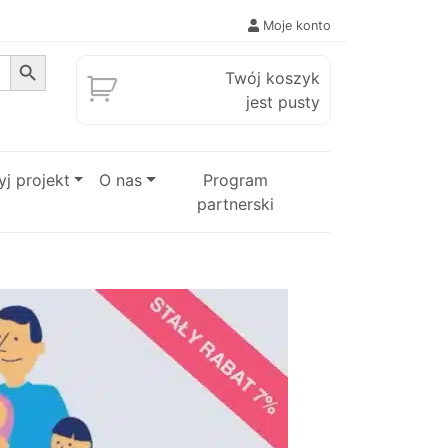
Moje konto
Search Button
Twój koszyk
jest pusty
j projekt
O nas
Program
partnerski