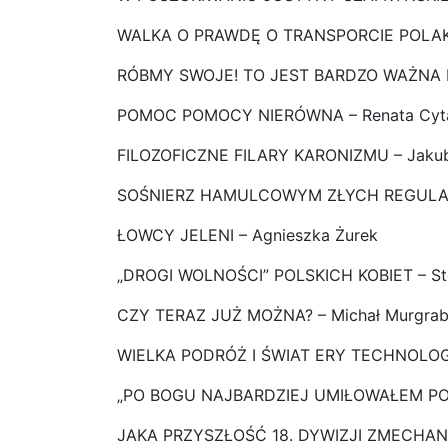
WALKA O PRAWDĘ O TRANSPORCIE POLAK
RÓBMY SWOJE! TO JEST BARDZO WAŻNA RZ
POMOC POMOCY NIERÓWNA – Renata Cyt
FILOZOFICZNE FILARY KARONIZMU – Jakub
SOŚNIERZ HAMULCOWYM ZŁYCH REGULACJI 
ŁOWCY JELENI – Agnieszka Żurek
„DROGI WOLNOŚCI” POLSKICH KOBIET – Ste
CZY TERAZ JUŻ MOŻNA? – Michał Murgrab
WIELKA PODRÓŻ I ŚWIAT ERY TECHNOLOGII 
„PO BOGU NAJBARDZIEJ UMIŁOWAŁEM POL
JAKA PRZYSZŁOŚĆ 18. DYWIZJI ZMECHAN