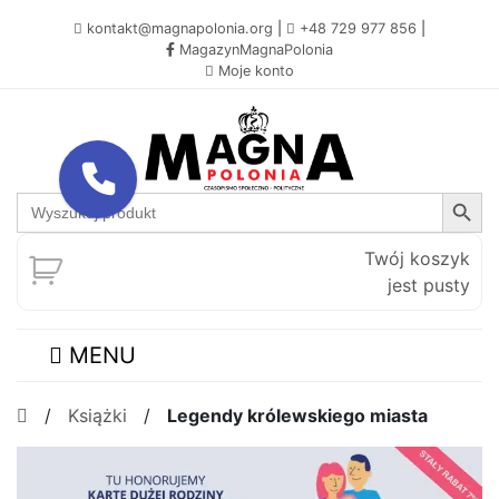
kontakt@magnapolonia.org
|
+48 729 977 856
|
MagazynMagnaPolonia
Moje konto
Search Button
Search
for:
Twój koszyk
jest pusty
MENU
/
Książki
/
Legendy królewskiego miasta