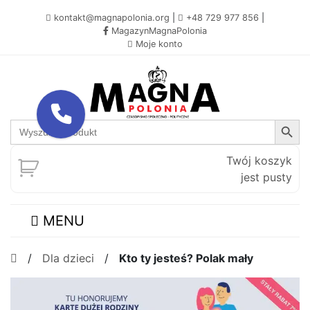
kontakt@magnapolonia.org
|
+48 729 977 856
|
MagazynMagnaPolonia
Moje konto
Search Button
Search
for:
Twój koszyk
jest pusty
MENU
/
Dla dzieci
/
Kto ty jesteś? Polak mały