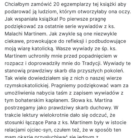
Chciałbym zamówić 20 egzemplarzy tej książki aby
podarować ją ludziom, którym otworzyłaby ona oczy.
Jak wspaniała książka! Po pierwsze pragnę
podziękować za ostatnie serie wywiadów z ks.
Malachi Martinem. Jak zwykle są one niezwykle
ciekawe, prowokujące do refleksji i podbudowujące
moją wiarę katolicką. Wasze wywiady ze śp. ks.
Martinem uchroniły mnie przed popadnięciem w
rozpacz i doprowadziły mnie do Tradycji. Wywiady te
stanowią prawdziwy skarb dla przyszłych pokoleń.
Tak wiele dowiedziałem się z nich o naszej wierze
rzymskokatolickiej. Pragniemy podziękować wam za
umożliwienia nabycia taśm z zapisem wywiadów z
tym bohaterskim kapłanem. Słowa ks. Martina
postrzegamy jako prawdziwy skarb duchowy. W
trakcie lektury wielokrotnie dało się odczuć, że
stosunki łączące Pana z ks. Martinem były w istocie
relacjami ojciec-syn, czułem też, że w sposób ten
mam okazję przysłuchiwać się jednym z