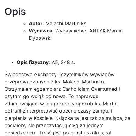
Kościoła!
Opis
Wywiad
z
Autor:
Malachi Martin ks.
ks.
Wydawca:
Wydawnictwo ANTYK Marcin
Malachi
Dybowski
Martinem.
O
egzorcyzmach,
opętaniu
Opis fizyczny:
A5, 248 s.
i
Świadectwa słuchaczy i czytelników wywiadów
działaniu
przeprowadzonych z ks. Malachi Martinem.
Szatana
Otrzymałem egzemplarz Catholicism Overturned i
we
czytam go wciąż od nowa. To naprawdę
współczesnym
zdumiewające, w jak proroczy sposób ks. Martin
świecie.
potrafił zinterpretować obecne czasy zamętu i
cierpienia w Kościele. Książka ta jest tak zajmująca, że
chciałoby się przeczytać ją całą za jednym
posiedzeniem. Treść jest po prostu szokująca!