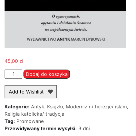
45,00
zł
ilość
Dodaj do koszyka
Królestwo
Ciemności
Add to Wishlist
-
samozniszczenie
Kategorie:
Antyk
,
Książki
,
Modernizm/ herezje/ islam
,
świata
Religia katolicka/ tradycja
i
Tag:
Promowane
"wspaniała
Przewidywany termin wysyłki:
3 dni
odnowa"