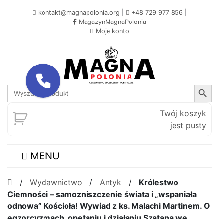
kontakt@magnapolonia.org
|
+48 729 977 856
|
MagazynMagnaPolonia
Moje konto
Search Button
Search
for:
Twój koszyk
jest pusty
MENU
/
Wydawnictwo
/
Antyk
/
Królestwo
Ciemności – samozniszczenie świata i „wspaniała
odnowa” Kościoła! Wywiad z ks. Malachi Martinem. O
egzorcyzmach, opętaniu i działaniu Szatana we