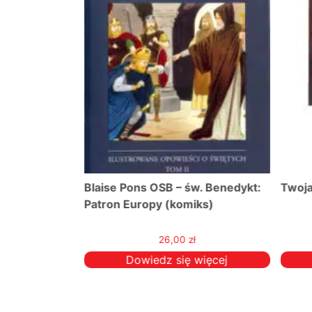
ty Antoni z
Blaise Pons OSB – św. Benedykt:
Twoja
Patron Europy (komiks)
26,00
zł
więcej
Dowiedz się więcej