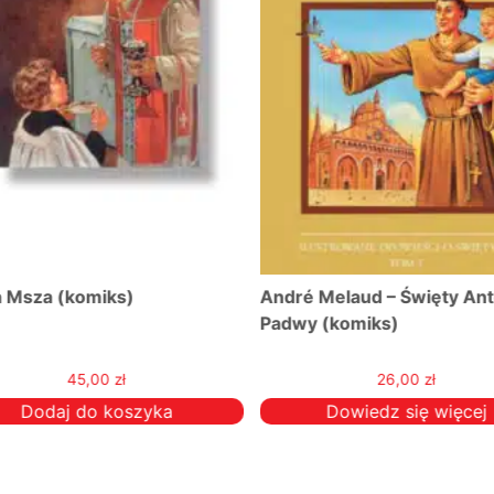
 Msza (komiks)
André Melaud – Święty Anto
Padwy (komiks)
45,00
zł
26,00
zł
Dodaj do koszyka
Dowiedz się więcej