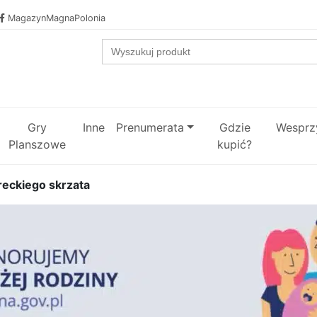
MagazynMagnaPolonia
Search
for:
Gry
Inne
Prenumerata
Gdzie
Wesprzy
Planszowe
kupić?
reckiego skrzata