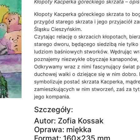
Kłopoty Kacperka góreckiego skrzata – op
Kłopoty Kacperka góreckiego skrzata to bog
przygód starego skrzata i jego przyjaciół 
Śląsku Cieszyńskim.
Czytając relację o skrzacich kłopotach, bi
starego dworu, będącego siedzibą nie tylko 
ludziom baśniowych stworków. Wędrując w
poznajemy niezwykłe obyczaje kanaponów, ig
Odkrywamy wraz z nimi fascynujący świat p
duchowej walki o dziejące się w nim dobro. 
symbolizuje postać skrzata Kacperka, mądr
zamieszkujących w nim stworzeń, zaś za tyt
jego kompania.
Szczegóły:
Autor: Zofia Kossak
Oprawa: miękka
Format: 160×235 mm