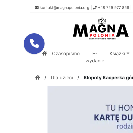
kontakt@magnapolonia.org
|
+48 729 977 856
|
Czasopismo
E-
Książki
wydanie
/
Dla dzieci
/
Kłopoty Kacperka gó