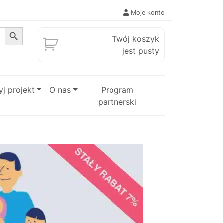
Moje konto
Search Button
Twój koszyk
jest pusty
j projekt
O nas
Program
partnerski