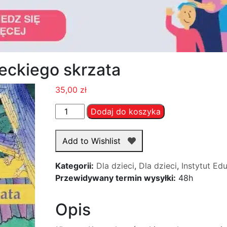
eckiego skrzata
35,00
zł
ilość
Dodaj do koszyka
Kłopoty
Kacperka
Add to Wishlist
góreckiego
skrzata
Kategorii:
Dla dzieci
,
Dla dzieci
,
Instytut Ed
Przewidywany termin wysyłki:
48h
Opis