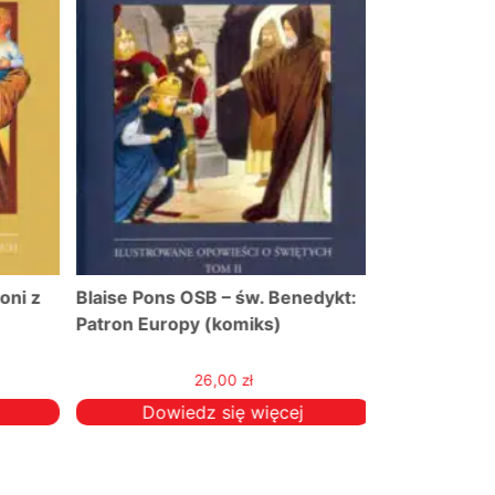
ni z
Blaise Pons OSB – św. Benedykt:
Twoja Msza 
Patron Europy (komiks)
26,00
zł
Dowiedz się więcej
Doda