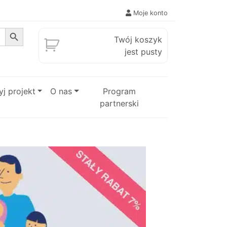
Moje konto
Search Button
Twój koszyk
jest pusty
j projekt
O nas
Program
partnerski