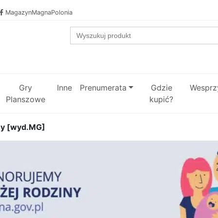
MagazynMagnaPolonia
Search
for:
Gry
Inne
Prenumerata
Gdzie
Wesprzy
Planszowe
kupić?
my [wyd.MG]