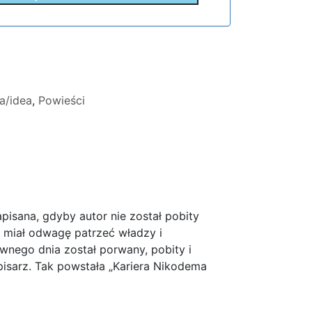
a/idea
,
Powieści
pisana, gdyby autor nie został pobity
 miał odwagę patrzeć władzy i
pewnego dnia został porwany, pobity i
pisarz. Tak powstała „Kariera Nikodema