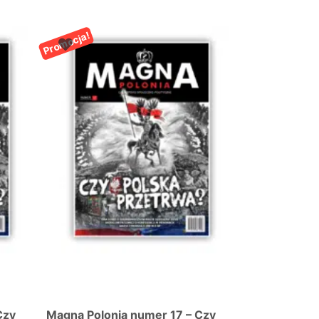
Promocja!
Promocja!
Czy
Magna Polonia numer 17 – Czy
Magna Poloni