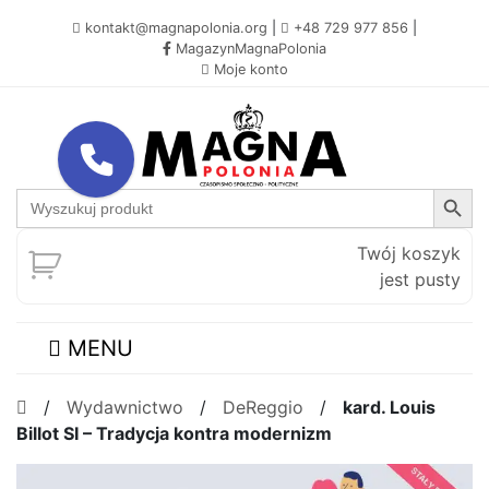
kontakt@magnapolonia.org
|
+48 729 977 856
|
MagazynMagnaPolonia
Moje konto
Search Button
Search
for:
Twój koszyk
jest pusty
MENU
/
Wydawnictwo
/
DeReggio
/
kard. Louis
Billot SI – Tradycja kontra modernizm