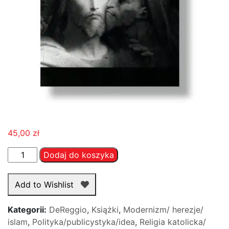
45,00
zł
ilość
Dodaj do koszyka
kard.
Louis
Add to Wishlist
Billot
SI
Kategorii:
DeReggio
,
Książki
,
Modernizm/ herezje/
-
islam
,
Polityka/publicystyka/idea
,
Religia katolicka/
Tradycja