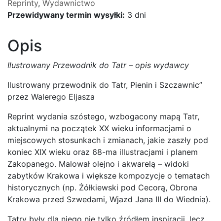
Reprinty
,
Wydawnictwo
Przewidywany termin wysyłki:
3 dni
Opis
Ilustrowany Przewodnik do Tatr – opis wydawcy
Ilustrowany przewodnik do Tatr, Pienin i Szczawnic”
przez Walerego Eljasza
Reprint wydania szóstego, wzbogacony mapą Tatr,
aktualnymi na początek XX wieku informacjami o
miejscowych stosunkach i zmianach, jakie zaszły pod
koniec XIX wieku oraz 68-ma illustracjami i planem
Zakopanego. Malował olejno i akwarelą – widoki
zabytków Krakowa i większe kompozycje o tematach
historycznych (np. Żółkiewski pod Cecorą, Obrona
Krakowa przed Szwedami, Wjazd Jana III do Wiednia).
Tatry były dla niego nie tylko źródłem inspiracji, lecz