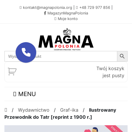
kontakt@magnapolonia.org
|
+48 729 977 856
|
MagazynMagnaPolonia
Moje konto
Search Button
Search
for:
Twój koszyk
jest pusty
MENU
/
Wydawnictwo
/
Graf-ika
/
Ilustrowany
Przewodnik do Tatr [reprint z 1900 r.]