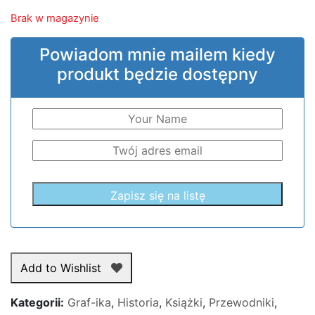
Brak w magazynie
Powiadom mnie mailem kiedy
produkt będzie dostępny
Add to Wishlist
Kategorii:
Graf-ika
,
Historia
,
Książki
,
Przewodniki
,