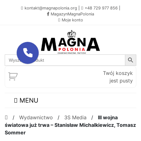
kontakt@magnapolonia.org
|
+48 729 977 856
|
MagazynMagnaPolonia
Moje konto
Search Button
Search
for:
Twój koszyk
jest pusty
MENU
/
Wydawnictwo
/
3S Media
/
III wojna
światowa już trwa – Stanisław Michalkiewicz, Tomasz
Sommer