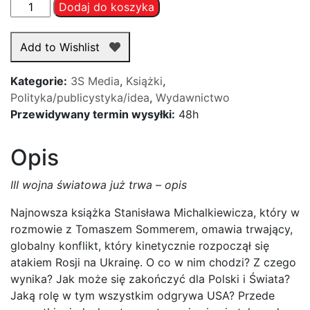
ilość
Dodaj do koszyka
III
wojna
Add to Wishlist
światowa
już
Kategorie:
3S Media
,
Książki
,
trwa
Polityka/publicystyka/idea
,
Wydawnictwo
–
Przewidywany termin wysyłki:
48h
Stanisław
Michalkiewicz,
Opis
Tomasz
Sommer
III wojna światowa już trwa – opis
Najnowsza książka Stanisława Michalkiewicza, który w
rozmowie z Tomaszem Sommerem, omawia trwający,
globalny konflikt, który kinetycznie rozpoczął się
atakiem Rosji na Ukrainę. O co w nim chodzi? Z czego
wynika? Jak może się zakończyć dla Polski i Świata?
Jaką rolę w tym wszystkim odgrywa USA? Przede