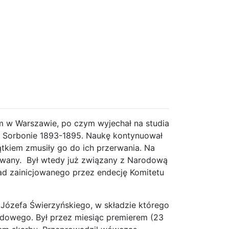
um w Warszawie, po czym wyjechał na studia
na Sorbonie 1893-1895. Naukę kontynuował
jątkiem zmusiły go do ich przerwania. Na
towany. Był wtedy już związany z Narodową
ład zainicjowanego przez endecję Komitetu
t Józefa Świerzyńskiego, w składzie którego
rodowego. Był przez miesiąc premierem (23