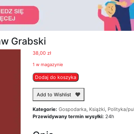
aw Grabski
38,00
zł
1 w magazynie
ilość
Dodaj do koszyka
Idea
Polski
Add to Wishlist
-
Władysław
Kategorie:
Gospodarka
,
Książki
,
Polityka/pu
Grabski
Przewidywany termin wysyłki:
24h