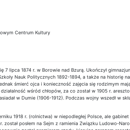
dowym Centrum Kultury
się 7 lipca 1874 r. w Borowie nad Bzurą. Ukończył gimnazj
zkoły Nauk Politycznych 1892-1894, a także na historię 
, jednak śmierć ojca i konieczność zajęcia się rodzimym ma
 działalność wśród chłopów, za co został w 1905 r. aresz
 zasiadał w Dumie (1906-1912). Podczas wojny wszedł w sk
rniku 1918 r. (rolnictwa) w niepodległej Polsce, ale gabine
919 r. został posłem na Sejm z ramienia Związku Ludowo-Na