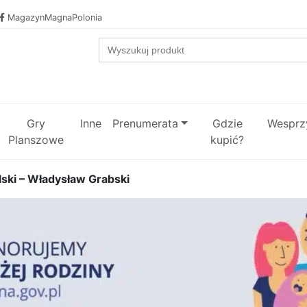
MagazynMagnaPolonia
Search
for:
Gry
Inne
Prenumerata
Gdzie
Wesprzy
Planszowe
kupić?
lski – Władysław Grabski