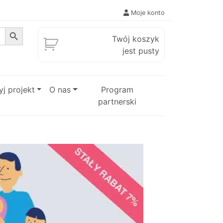
Moje konto
Search Button
Twój koszyk
jest pusty
j projekt
O nas
Program
partnerski