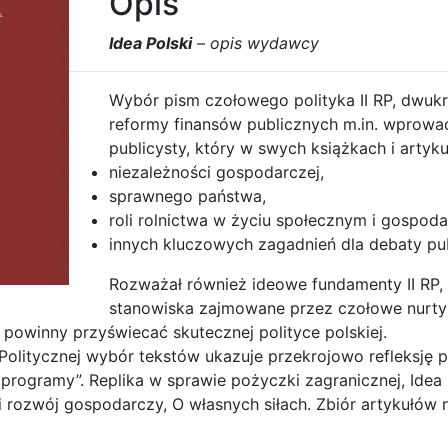
Opis
Idea Polski
– opis wydawcy
Wybór pism czołowego polityka II RP, dwukr
reformy finansów publicznych m.in. wprowa
publicysty, który w swych książkach i arty
niezależności gospodarczej,
sprawnego państwa,
roli rolnictwa w życiu społecznym i gospo
innych kluczowych zagadnień dla debaty pu
Rozważał również ideowe fundamenty II RP, a
stanowiska zajmowane przez czołowe nurty
 powinny przyświecać skutecznej polityce polskiej.
 Politycznej wybór tekstów ukazuje przekrojowo refleksję
rogramy”. Replika w sprawie pożyczki zagranicznej, Idea Po
i rozwój gospodarczy, O własnych siłach. Zbiór artykułów n