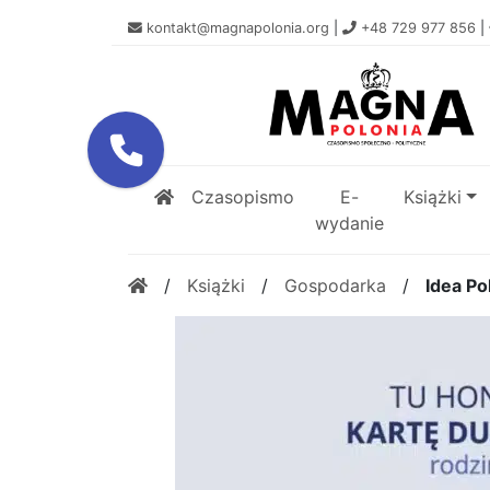
kontakt@magnapolonia.org
|
+48 729 977 856
|
Czasopismo
E-
Książki
wydanie
/
Książki
/
Gospodarka
/
Idea Po