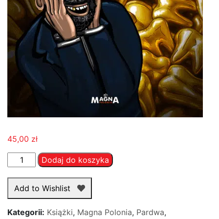
45,00
zł
ilość
Dodaj do koszyka
Złoto
–
Add to Wishlist
Hugo
Wast
Kategorii:
Książki
,
Magna Polonia
,
Pardwa
,