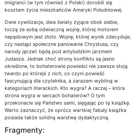
imigranci (w tym również z Polski) dorobili się
kosztem życia mieszkańców Ameryki Południowej.
Dwie cywilizacje, dwa światy żyjące obok siebie,
toczą ze sobą odwieczną wojnę, której motorem
napędowym jest złoto. Wojnę, której wynik zdecyduje,
czy nastąpi społeczne panowanie Chrystusa, czy
narody jęczeć będą pod antyludzkim jarzmem
Judasza. Jednak choć strony konfliktu są jasno
określone, to bohaterowie powieści nie zawsze stoją
twardo po którejś z nich, co czyni powieść
fascynującą dla czytelnika, a zarazem wybitną w
kategoriach literackich. Kto wygra? A raczej – która
strona wygra w sercach bohaterów? O tym
przekonacie się Państwo sami, sięgając po tę książkę.
Warto zaznaczyć, że oprócz wartkiej fabuły książka
posiada także solidną warstwę dydaktyczną.
Fragmenty: