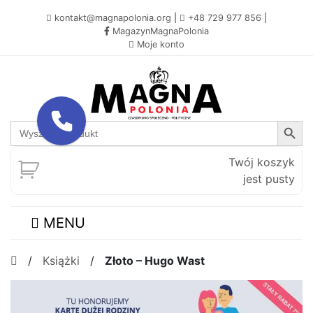
kontakt@magnapolonia.org
|
+48 729 977 856
|
MagazynMagnaPolonia
Moje konto
Search Button
Search
for:
Twój koszyk
jest pusty
MENU
/
Książki
/
Złoto – Hugo Wast