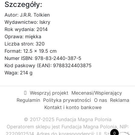
Szczegóły:
Autor: J.R.R. Tolkien
Wydawnictwo: Iskry
Rok wydania: 2014
Oprawa: miękka
Liczba stron: 320
Format: 12.5 x 19.5 cm
Numer ISBN: 978-83-2440-387-5
Kod paskowy (EAN): 9788324403875
Waga: 214 g
Wesprzyj projekt
Mecenasi/Wspierający
Regulamin
Polityka prywatności
O nas
Reklama
Kontakt i konto bankowe
© 2017-2025 Fundacja Magna Polonia
Operatorem sklepu jest Fundacja Magna Polonia, NIP:
0
2220912514. Adres do korespondencji: Ul. Szkolna 95