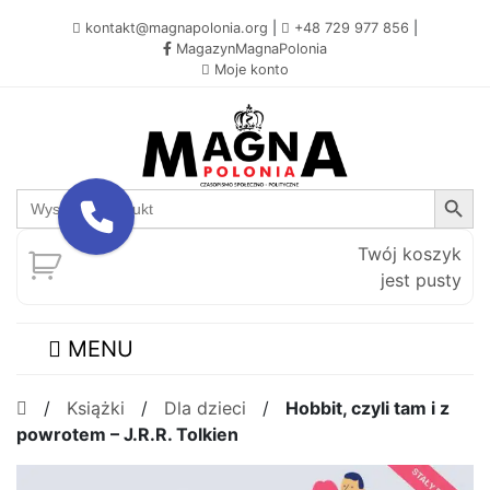
kontakt@magnapolonia.org
|
+48 729 977 856
|
MagazynMagnaPolonia
Moje konto
Search Button
Search
for:
Twój koszyk
jest pusty
MENU
/
Książki
/
Dla dzieci
/
Hobbit, czyli tam i z
powrotem – J.R.R. Tolkien