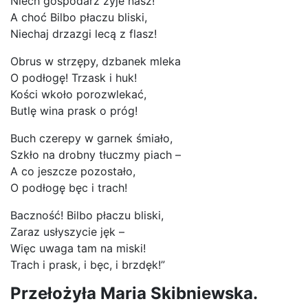
Niech gospodarz żyje nasz!
A choć Bilbo płaczu bliski,
Niechaj drzazgi lecą z flasz!
Obrus w strzępy, dzbanek mleka
O podłogę! Trzask i huk!
Kości wkoło porozwlekać,
Butlę wina prask o próg!
Buch czerepy w garnek śmiało,
Szkło na drobny tłuczmy piach –
A co jeszcze pozostało,
O podłogę bęc i trach!
Baczność! Bilbo płaczu bliski,
Zaraz usłyszycie jęk –
Więc uwaga tam na miski!
Trach i prask, i bęc, i brzdęk!”
Przełożyła Maria Skibniewska.