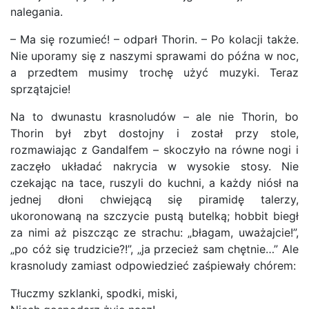
nalegania.
– Ma się rozumieć! – odparł Thorin. – Po kolacji także.
Nie uporamy się z naszymi sprawami do późna w noc,
a przedtem musimy trochę użyć muzyki. Teraz
sprzątajcie!
Na to dwunastu krasnoludów – ale nie Thorin, bo
Thorin był zbyt dostojny i został przy stole,
rozmawiając z Gandalfem – skoczyło na równe nogi i
zaczęło układać nakrycia w wysokie stosy. Nie
czekając na tace, ruszyli do kuchni, a każdy niósł na
jednej dłoni chwiejącą się piramidę talerzy,
ukoronowaną na szczycie pustą butelką; hobbit biegł
za nimi aż piszcząc ze strachu: „błagam, uważajcie!”,
„po cóż się trudzicie?!”, „ja przecież sam chętnie…” Ale
krasnoludy zamiast odpowiedzieć zaśpiewały chórem:
Tłuczmy szklanki, spodki, miski,