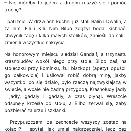
– Nie mógłby to jeden z drugim ruszyć się i pomóc
trochę?
I patrzcie! W drzwiach kuchni już stali Balin i Dwalin, a
za nimi Fili i Kili. Nim Bilbo zdążył bodaj kichnąć,
chwycili tacę i kilka małych stolików, zanieśli do sali i
zmienili wszystkie nakrycia.
Na honorowym miejscu siedział Gandalf, a trzynastu
krasnoludów wokół niego przy stole. Bilbo zaś, na
stołeczku przy kominku, żuł biszkopt (apetyt opuścił
go całkowicie) i usiłował robić dobrą minę, jakby
wszystko, co się działo, było rzeczą najzwyklejszą w
świecie, a wcale nie żadną przygodą. Krasnoludy jadły
i jadły, gadały i gadały, a czas płynął. Wreszcie
odsunęły krzesła od stołu, a Bilbo zerwał się, żeby
pozbierać talerze i szklanki.
– Przypuszczam, że zechcecie wszyscy zostać na
kolacji? – spytał, jak umiał najgrzeczniej, lecz bez