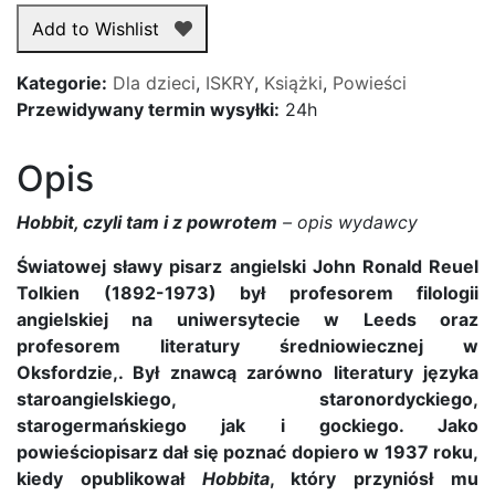
czyli
Add to Wishlist
tam
i
Kategorie:
Dla dzieci
,
ISKRY
,
Książki
,
Powieści
z
Przewidywany termin wysyłki:
24h
powrotem
-
Opis
J.R.R.
Tolkien
Hobbit, czyli tam i z powrotem
– opis wydawcy
Światowej sławy pisarz angielski John Ronald Reuel
Tolkien (1892-1973) był profesorem filologii
angielskiej na uniwersytecie w Leeds oraz
profesorem literatury średniowiecznej w
Oksfordzie,. Był znawcą zarówno literatury języka
staroangielskiego, staronordyckiego,
starogermańskiego jak i gockiego. Jako
powieściopisarz dał się poznać dopiero w 1937 roku,
kiedy opublikował
Hobbita
, który przyniósł mu