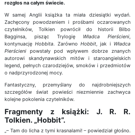
rozgłos na całym świecie.
W samej Anglii książka ta miała dziesiątki wydań.
Zachęcony powodzeniem i prośbami oczarowanych
czytelników, Tolkien powrócił do historii Bilbo
Bagginsa, pisząc Trylogię
Władca Pierścieni
,
kontynuację
Hobbita
. Zarówno
Hobbit
, jak i
Władca
Pierścieni
powstały pod wpływem dobrze znanych
autorowi skandynawskich mitów i staroangielskich
legend, pełnych czarodziejów, smoków i przedmiotów
o nadprzyrodzonej mocy.
Fantastyczny, przemyślany do najdrobniejszych
szczegółów świat powieści niezmiennie zachwyca
kolejne pokolenia czytelników.
Fragmenty z książki: J. R. R.
Tolkien. „Hobbit”.
„– Tam do licha z tymi krasnalami! – powiedział głośno.