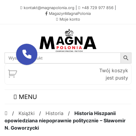
kontakt@magnapolonia.org
|
+48 729 977 856
|
MagazynMagnaPolonia
Moje konto
Search Button
Search
for:
Twój koszyk
jest pusty
MENU
/
Książki
/
Historia
/
Historia Hiszpanii
opowiedziana niepoprawnie politycznie – Sławomir
N. Goworzycki