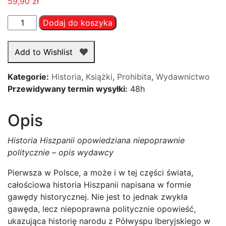
59,90
zł
ilość
Dodaj do koszyka
Historia
Hiszpanii
Add to Wishlist
opowiedziana
niepoprawnie
Kategorie:
Historia
,
Książki
,
Prohibita
,
Wydawnictwo
politycznie
Przewidywany termin wysyłki:
48h
-
Sławomir
Opis
N.
Goworzycki
Historia Hiszpanii opowiedziana niepoprawnie
politycznie – opis wydawcy
Pierwsza w Polsce, a może i w tej części świata,
całościowa historia Hiszpanii napisana w formie
gawędy historycznej. Nie jest to jednak zwykła
gawęda, lecz niepoprawna politycznie opowieść,
ukazująca historię narodu z Półwyspu Iberyjskiego w