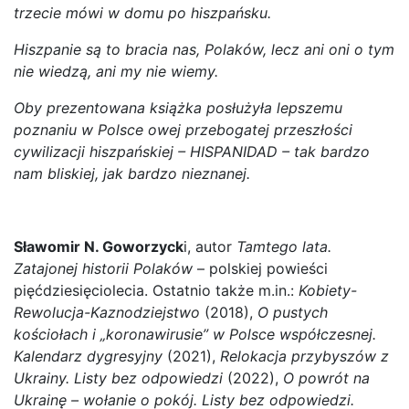
trzecie mówi w domu po hiszpańsku.
Hiszpanie są to bracia nas, Polaków, lecz ani oni o tym
nie wiedzą, ani my nie wiemy.
Oby prezentowana książka posłużyła lepszemu
poznaniu w Polsce owej przebogatej przeszłości
cywilizacji hiszpańskiej – HISPANIDAD – tak bardzo
nam bliskiej, jak bardzo nieznanej.
Sławomir N. Goworzyck
i, autor
Tamtego lata.
Zatajonej historii Polaków
– polskiej powieści
pięćdziesięciolecia. Ostatnio także m.in.:
Kobiety-
Rewolucja-Kaznodziejstwo
(2018),
O pustych
kościołach i „koronawirusie” w Polsce współczesnej.
Kalendarz dygresyjny
(2021),
Relokacja przybyszów z
Ukrainy. Listy bez odpowiedzi
(2022),
O powrót na
Ukrainę – wołanie o pokój. Listy bez odpowiedzi.