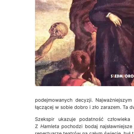
podejmowanych decyzji. Najważniejszym z
łączącej w sobie dobro i zło zarazem. Ta 
Szekspir ukazuje podatność człowieka d
Z
Hamleta
pochodzi bodaj najsławniejsze 
repertuarze teatrów na całym świecie, był 