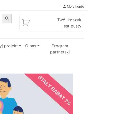
Moje konto
Search Button
Twój koszyk
jest pusty
j projekt
O nas
Program
partnerski