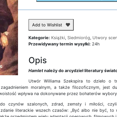
Add to Wishlist
Kategorie:
Książki
,
Siedmioróg
,
Utwory scen
Przewidywany termin wysyłki:
24h
Opis
Hamlet
należy do arcydzieł literatury świat
Utwór Williama Szekspira to dzieło o t
agadnieniem moralnym, a także filozoficznym, jest dua
dwoistość wpływa na dokonywane przez bohaterów wybory, a
o czynów szalonych, zdrad, zemsty i miłości, czyli 
zdanie literackie wszech czasów: „Być albo nie być, to 
także przedmiotem wielu adaptacji operowych, filmowych i l