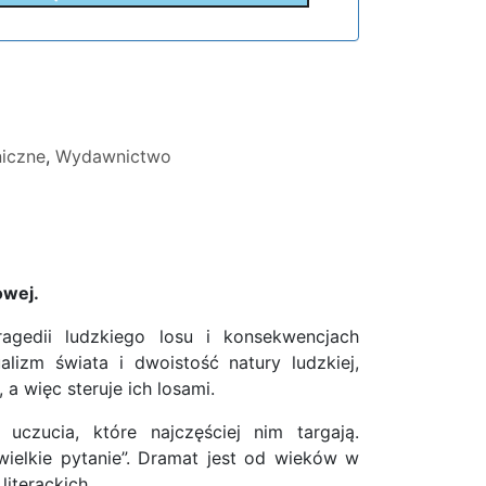
iczne
,
Wydawnictwo
owej.
ragedii ludzkiego losu i konsekwencjach
lizm świata i dwoistość natury ludzkiej,
 więc steruje ich losami.
uczucia, które najczęściej nim targają.
wielkie pytanie”. Dramat jest od wieków w
iterackich.