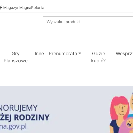
MagazynMagnaPolonia
Search
for:
Gry
Inne
Prenumerata
Gdzie
Wesprzy
Planszowe
kupić?