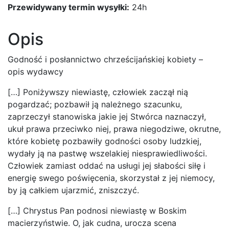
Przewidywany termin wysyłki:
24h
Opis
Godność i posłannictwo chrześcijańskiej kobiety –
opis wydawcy
[…] Poniżywszy niewiastę, człowiek zaczął nią
pogardzać; pozbawił ją należnego szacunku,
zaprzeczył stanowiska jakie jej Stwórca naznaczył,
ukuł prawa przeciwko niej, prawa niegodziwe, okrutne,
które kobietę pozbawiły godności osoby ludzkiej,
wydały ją na pastwę wszelakiej niesprawiedliwości.
Człowiek zamiast oddać na usługi jej słabości siłę i
energię swego poświęcenia, skorzystał z jej niemocy,
by ją całkiem ujarzmić, zniszczyć.
[…] Chrystus Pan podnosi niewiastę w Boskim
macierzyństwie. O, jak cudna, urocza scena