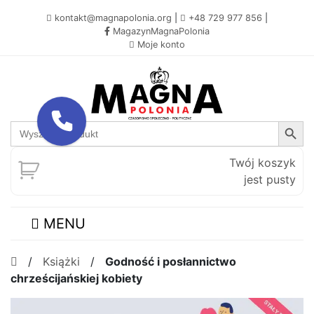
kontakt@magnapolonia.org
|
+48 729 977 856
|
MagazynMagnaPolonia
Moje konto
Search Button
Search
for:
Twój koszyk
jest pusty
MENU
/
Książki
/
Godność i posłannictwo
chrześcijańskiej kobiety