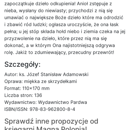
zapoczątkuje dzieło odkupienia! Anioł zstępuje z
nieba, wysłany do niewiasty; przychodzi z nią się
umawiać o największe Boże dzieło które ma odrodzić
i zbawić ród ludzki; ogłasza uroczyście, że ona łask
pełna; u jej stóp składa hołd niebo i ziemia czeka na jej
przyzwolenie na dzieło, które przez nią ma się
dokonać, a w którym Ona najistotniejszą odgrywa
rolę. Jakiż to zdumiewający, przecudny przewrót!
Szczegóły:
Autor: ks. Józef Stanisław Adamowski
Oprawa: miękka ze skrzydełkami
Format: 110×170 mm
Liczba stron: 136
Wydawnictwo: Wydawnictwo Pardwa
ISBN/ISSN: 978-83-962800-8-4
Sprawdź inne propozycje od
księgarni
Magna Polonia!