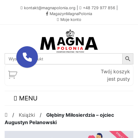
kontakt@magnapolonia.org
|
+48 729 977 856
|
MagazynMagnaPolonia
Moje konto
Search Button
Search
for:
Twój koszyk
jest pusty
MENU
/
Książki
/
Głębiny Miłosierdzia – ojciec
Augustyn Pelanowski