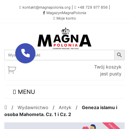
kontakt@magnapolonia.org
|
+48 729 977 856
|
MagazynMagnaPolonia
Moje konto
Search Button
Search
for:
Twój koszyk
jest pusty
MENU
/
Wydawnictwo
/
Antyk
/
Geneza islamu i
osoba Mahometa. Cz. 1 i Cz. 2