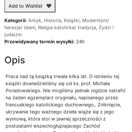
islamu
Add to Wishlist
i
osoba
Kategorii:
Antyk
,
Historia
,
Książki
,
Modernizm/
Mahometa.
herezje/ islam
,
Religia katolicka/ tradycja
,
Żydzi i
Cz.
judaizm
1
Przewidywany termin wysyłki:
24h
i
Cz.
Opis
2
Praca nad tą książką trwała kilka lat. O istnieniu tej
książki dowiedzieliśmy się od ks. prof. Michała
Poradowskiego. Nie mogliśmy jednak nigdzie natrafić
na żaden egzemplarz oryginału, napisanego przez
francuskiego katolickiego duchownego,. Zniknięcie,
ukrywanie tego ważnego dzieła wiąże się z jego
wymową, która stoi w jawnej sprzeczności z
postulatami wszechogłupiajacego Zachód