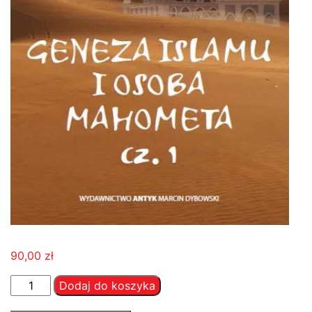
90,00
zł
ilość
Dodaj do koszyka
Geneza