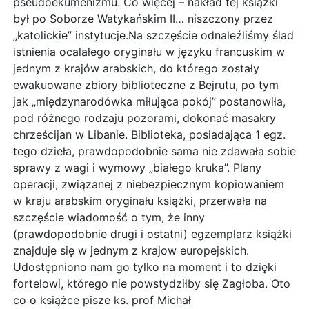
pseudoekumenizmu. Co więcej – nakład tej książki
był po Soborze Watykańskim II… niszczony przez
„katolickie” instytucje.Na szczęście odnaleźliśmy ślad
istnienia ocalałego oryginału w języku francuskim w
jednym z krajów arabskich, do którego zostały
ewakuowane zbiory biblioteczne z Bejrutu, po tym
jak „międzynarodówka miłująca pokój” postanowiła,
pod różnego rodzaju pozorami, dokonać masakry
chrześcijan w Libanie. Biblioteka, posiadająca 1 egz.
tego dzieła, prawdopodobnie sama nie zdawała sobie
sprawy z wagi i wymowy „białego kruka”. Plany
operacji, związanej z niebezpiecznym kopiowaniem
w kraju arabskim oryginału książki, przerwała na
szczęście wiadomość o tym, że inny
(prawdopodobnie drugi i ostatni) egzemplarz książki
znajduje się w jednym z krajow europejskich.
Udostępniono nam go tylko na moment i to dzięki
fortelowi, którego nie powstydziłby się Zagłoba. Oto
co o książce pisze ks. prof Michał