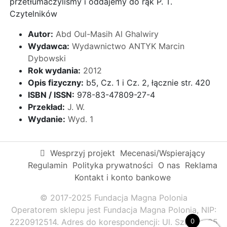
przetłumaczyliśmy i oddajemy do rąk P. T.
Czytelników
Autor:
Abd Oul-Masih Al Ghalwiry
Wydawca:
Wydawnictwo ANTYK Marcin
Dybowski
Rok wydania:
2012
Opis fizyczny:
b5, Cz. 1 i Cz. 2, łącznie str. 420
ISBN / ISSN:
978-83-47809-27-4
Przekład:
J. W.
Wydanie:
Wyd. 1
Wesprzyj projekt
Mecenasi/Wspierający
Regulamin
Polityka prywatności
O nas
Reklama
Kontakt i konto bankowe
© 2017-2025 Fundacja Magna Polonia
Operatorem sklepu jest Fundacja Magna Polonia, NIP:
2220912514. Adres do korespondencji: Ul. Szkolna 95
0