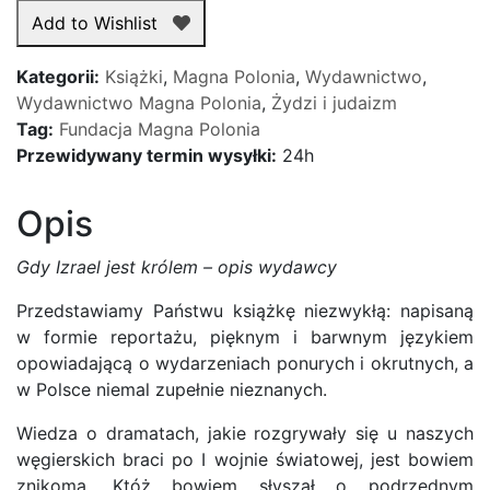
Izrael
Add to Wishlist
jest
królem
Kategorii:
Książki
,
Magna Polonia
,
Wydawnictwo
,
–
Wydawnictwo Magna Polonia
,
Żydzi i judaizm
Jérôme
Tag:
Fundacja Magna Polonia
i
Przewidywany termin wysyłki:
24h
Jean
Tharaud
Opis
Gdy Izrael jest królem – opis wydawcy
Przedstawiamy Państwu książkę niezwykłą: napisaną
w formie reportażu, pięknym i barwnym językiem
opowiadającą o wydarzeniach ponurych i okrutnych, a
w Polsce niemal zupełnie nieznanych.
Wiedza o dramatach, jakie rozgrywały się u naszych
węgierskich braci po I wojnie światowej, jest bowiem
znikoma. Któż bowiem słyszał o podrzędnym