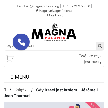
kontakt@magnapolonia.org
|
+48 729 977 856
|
MagazynMagnaPolonia
Moje konto
Search Button
Search
for:
Twój koszyk
jest pusty
MENU
/
Książki
/
Gdy Izrael jest królem – Jérôme i
Jean Tharaud