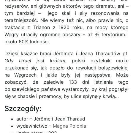
reżyserów, ani głównych aktorów tego dramatu, ani –
tym bardziej – jego skali i siły rezonowania na
teraźniejszość. Nie wiemy też nic, albo prawie nic, o
traktacie z Trianon z 1920 roku, na mocy którego
Węgry utraciły ogromne obszary – aż
⅔
terytorium i
około 60% ludności.
Dzięki książce braci
Jérôme’a
i Jeana Tharaudów pt.
Gdy Izrael jest królem
, polski czytelnik może
przekonać się, jak doszło do rewolucji bolszewickiej
na Węgrzech i jakie były jej następstwa. Może
zobaczyć, że zaledwie 133 dni istnienia tego
bolszewickiego państwa wystarczyły, by kraj pogrążył
się w chaosie i przemocy, by ulice spłynęły krwią…
Szczegóły:
autor – Jérôme i Jean Tharaud
wydawnictwo –
Magna Polonia