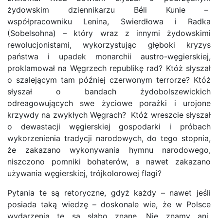
żydowskim dziennikarzu Béli Kunie –
współpracowniku Lenina, Swierdłowa i Radka
(Sobelsohna) – który wraz z innymi żydowskimi
rewolucjonistami, wykorzystując głęboki kryzys
państwa i upadek monarchii austro-węgierskiej,
proklamował na Węgrzech republikę rad? Któż słyszał
o szalejącym tam później czerwonym terrorze? Któż
słyszał o bandach żydobolszewickich
odreagowujących
swe życiowe porażki i urojone
krzywdy na zwykłych Węgrach? Któż wreszcie słyszał
o dewastacji węgierskiej gospodarki i próbach
wykorzenienia tradycji narodowych, do tego stopnia,
że zakazano wykonywania hymnu narodowego,
niszczono pomniki bohaterów, a nawet zakazano
używania węgierskiej, trójkolorowej flagi?
Pytania te są retoryczne, gdyż każdy – nawet jeśli
posiada taką wiedzę – doskonale wie, że w Polsce
wydarzenia te są słabo znane. Nie znamy ani