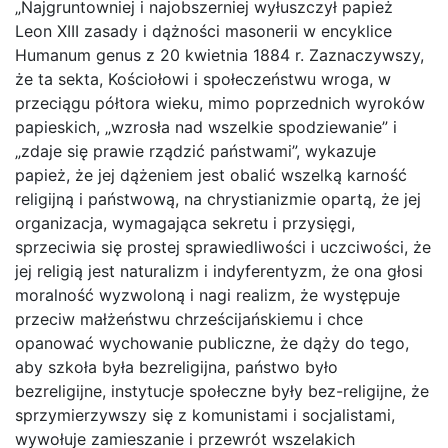
„Najgruntowniej i najobszerniej wyłuszczył papież
Leon XIII zasady i dążności masonerii w encyklice
Humanum genus z 20 kwietnia 1884 r. Zaznaczywszy,
że ta sekta, Kościołowi i społeczeństwu wroga, w
przeciągu półtora wieku, mimo poprzednich wyroków
papieskich, „wzrosła nad wszelkie spodziewanie” i
„zdaje się prawie rządzić państwami”, wykazuje
papież, że jej dążeniem jest obalić wszelką karność
religijną i państwową, na chrystianizmie opartą, że jej
organizacja, wymagająca sekretu i przysięgi,
sprzeciwia się prostej sprawiedliwości i uczciwości, że
jej religią jest naturalizm i indyferentyzm, że ona głosi
moralność wyzwoloną i nagi realizm, że występuje
przeciw małżeństwu chrześcijańskiemu i chce
opanować wychowanie publiczne, że dąży do tego,
aby szkoła była bezreligijna, państwo było
bezreligijne, instytucje społeczne były bez-religijne, że
sprzymierzywszy się z komunistami i socjalistami,
wywołuje zamieszanie i przewrót wszelakich