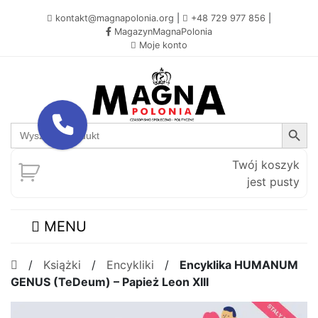
kontakt@magnapolonia.org
|
+48 729 977 856
|
MagazynMagnaPolonia
Moje konto
Search Button
Search
for:
Twój koszyk
jest pusty
MENU
/
Książki
/
Encykliki
/
Encyklika HUMANUM
GENUS (TeDeum) – Papież Leon XIII