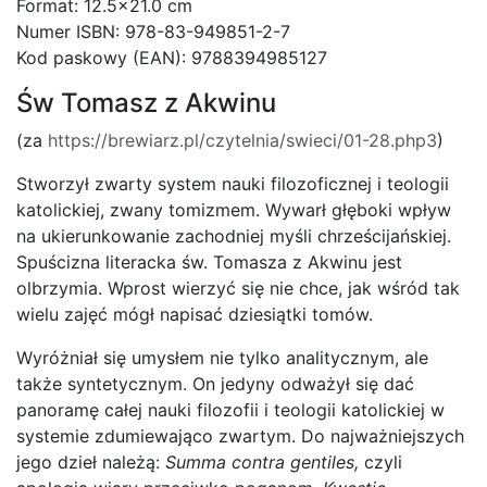
Format: 12.5×21.0 cm
Numer ISBN: 978-83-949851-2-7
Kod paskowy (EAN): 9788394985127
Św Tomasz z Akwinu
(za
https://brewiarz.pl/czytelnia/swieci/01-28.php3
)
Stworzył zwarty system nauki filozoficznej i teologii
katolickiej, zwany tomizmem. Wywarł głęboki wpływ
na ukierunkowanie zachodniej myśli chrześcijańskiej.
Spuścizna literacka św. Tomasza z Akwinu jest
olbrzymia. Wprost wierzyć się nie chce, jak wśród tak
wielu zajęć mógł napisać dziesiątki tomów.
Wyróżniał się umysłem nie tylko analitycznym, ale
także syntetycznym. On jedyny odważył się dać
panoramę całej nauki filozofii i teologii katolickiej w
systemie zdumiewająco zwartym. Do najważniejszych
jego dzieł należą:
Summa contra gentiles,
czyli