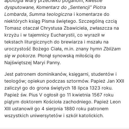
apologia wiary przeciwko poganom,
Kwestie
dysputowane,
Komentarz do „Sentencji” Piotra
Lombarda
,
Summa teologiczna
i komentarze do
niektórych ksiąg Pisma świętego. Szczególną czcią
Tomasz otaczał Chrystusa Zbawiciela, zwłaszcza na
krzyżu i w tajemnicy Eucharystii, co wyraził w
tekstach liturgicznych do brewiarza i mszału na
uroczystość Bożego Ciała, m.in. znany hymn
Zbliżam
się w pokorze.
Płonął synowską miłością do
Najświętszej Maryi Panny.
Jest patronem dominikanów, księgarni, studentów i
teologów; opiekun podczas sztormów. Papież Jan XXII
zaliczył go do grona świętych 18 lipca 1323 roku.
Papież św. Pius V ogłosił go 11 kwietnia 1567 roku
piątym doktorem Kościoła zachodniego. Papież Leon
XIII ustanowił go 4 sierpnia 1880 roku patronem
wszystkich uniwersytetów i szkół katolickich.