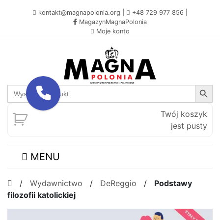
kontakt@magnapolonia.org
|
+48 729 977 856
|
MagazynMagnaPolonia
Moje konto
Search Button
Search
for:
Twój koszyk
jest pusty
MENU
/
Wydawnictwo
/
DeReggio
/
Podstawy
filozofii katolickiej