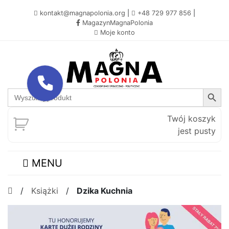
kontakt@magnapolonia.org
|
+48 729 977 856
|
MagazynMagnaPolonia
Moje konto
Search Button
Search
for:
Twój koszyk
jest pusty
MENU
/
Książki
/
Dzika Kuchnia