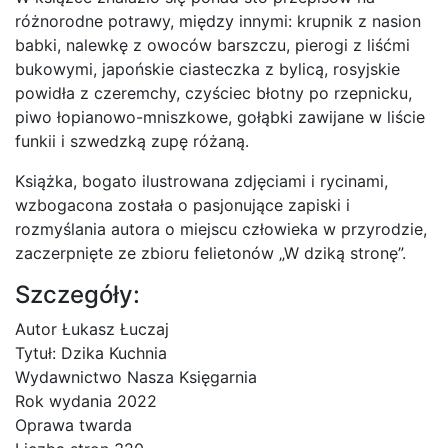
różnorodne potrawy, między innymi: krupnik z nasion
babki, nalewkę z owoców barszczu, pierogi z liśćmi
bukowymi, japońskie ciasteczka z bylicą, rosyjskie
powidła z czeremchy, czyściec błotny po rzepnicku,
piwo łopianowo-mniszkowe, gołąbki zawijane w liście
funkii i szwedzką zupę różaną.
Książka, bogato ilustrowana zdjęciami i rycinami,
wzbogacona została o pasjonujące zapiski i
rozmyślania autora o miejscu człowieka w przyrodzie,
zaczerpnięte ze zbioru felietonów „W dziką stronę”.
Szczegóły:
Autor Łukasz Łuczaj
Tytuł: Dzika Kuchnia
Wydawnictwo Nasza Księgarnia
Rok wydania 2022
Oprawa twarda