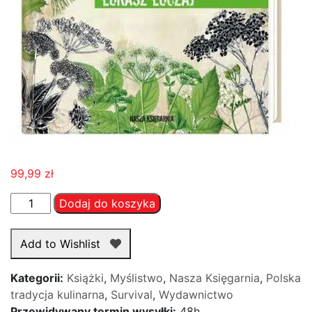
99,99
zł
ilość
Dodaj do koszyka
Dzika
Kuchnia
Add to Wishlist
Kategorii:
Książki
,
Myślistwo
,
Nasza Księgarnia
,
Polska
tradycja kulinarna
,
Survival
,
Wydawnictwo
Przewidywany termin wysyłki:
48h