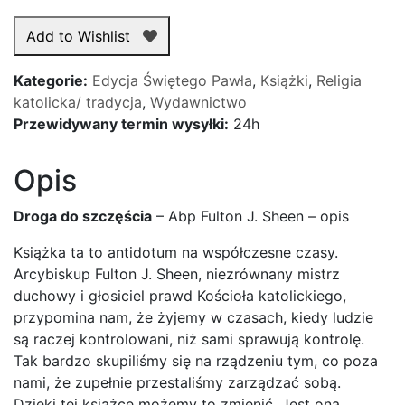
Droga
do
Add to Wishlist
szczęścia
Kategorie:
Edycja Świętego Pawła
,
Książki
,
Religia
katolicka/ tradycja
,
Wydawnictwo
Przewidywany termin wysyłki:
24h
Opis
Droga do szczęścia
– Abp Fulton J. Sheen – opis
Książka ta to antidotum na współczesne czasy.
Arcybiskup Fulton J. Sheen, niezrównany mistrz
duchowy i głosiciel prawd Kościoła katolickiego,
przypomina nam, że żyjemy w czasach, kiedy ludzie
są raczej kontrolowani, niż sami sprawują kontrolę.
Tak bardzo skupiliśmy się na rządzeniu tym, co poza
nami, że zupełnie przestaliśmy zarządzać sobą.
Dzięki tej książce możemy to zmienić. Jest ona