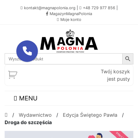
kontakt@magnapolonia.org
|
+48 729 977 856
|
MagazynMagnaPolonia
Moje konto
Search Button
Search
for:
Twój koszyk
jest pusty
MENU
/
Wydawnictwo
/
Edycja Świętego Pawła
/
Droga do szczęścia