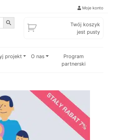
Moje konto
Search Button
Twój koszyk
jest pusty
j projekt
O nas
Program
partnerski