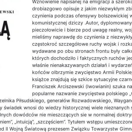
Wznowienie napisanej na emigracji a szeroko
Wisłą
drobiazgowo opisuje z jakim niezwykłym zbi
czynienia podczas ofensywy bolszewickiej w
komunistycznej dziczy .Autor, dyplomowany 
pieczołowicie i bierze pod uwagę realny, w
mieliśmy naprawdę do czynienia z niezwykł
częstokroć szczegółowe ruchy wojsk i rozka
wydawane po obu stronach frontu były całk
których dochodziło i faktycznych ruchów je
właśnie nienakazywanych działań i wydarzeń
końców olbrzymie zwycięstwo Armii Polskie
książce znajdują się szkice sytuacyjne czarn
Franciszek Arciszewski (lwowianin) szuka n
popularne nazwanie zwycięstwa polskiego 
elnika Piłsudskiego, generałów Rozwadowskiego, Waygand
y świadek wnosi do wiedzy historycznej wiele nieznanyc
lnych dowódców nie mieszczących sie w normalnej doktry
”, „intuicją”, „szczęściem”. Tytułem wstępu umieszczone
ed II Wojną Światową prezesem Związku Towarzystw Gimna