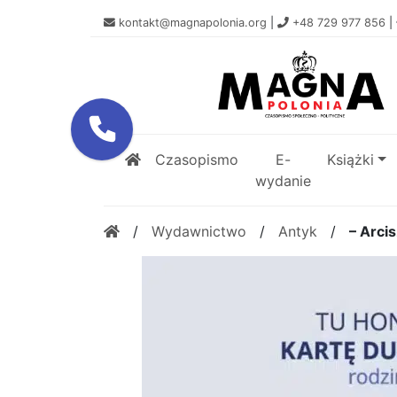
kontakt@magnapolonia.org
|
+48 729 977 856
|
Czasopismo
E-
Książki
wydanie
/
Wydawnictwo
/
Antyk
/
– Arci