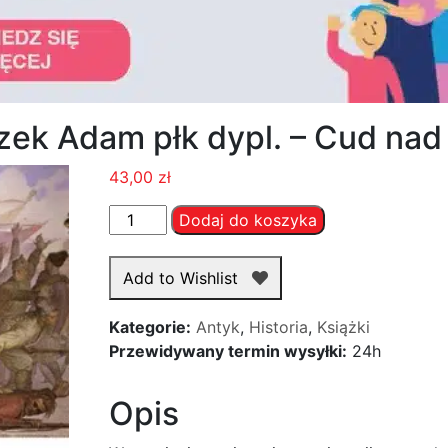
zek Adam płk dypl. – Cud nad
43,00
zł
ilość
Dodaj do koszyka
-
Arciszewski
Add to Wishlist
Franciszek
Adam
Kategorie:
Antyk
,
Historia
,
Książki
płk
Przewidywany termin wysyłki:
24h
dypl.
-
Opis
Cud
nad