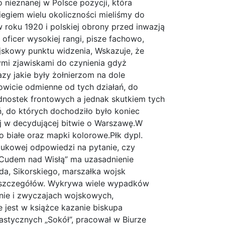
 nieznanej w Polsce pozycji, która
egiem wielu okoliczności mieliśmy do
 roku 1920 i polskiej obrony przed inwazją
oficer wysokiej rangi, pisze fachowo,
ojskowy punktu widzenia, Wskazuje, że
ymi zjawiskami do czynienia gdyż
zy jakie były żołnierzom na dole
owicie odmienne od tych działań, do
dnostek frontowych a jednak skutkiem tych
, do których dochodziło było koniec
j w decydującej bitwie o Warszawę.W
o białe oraz mapki kolorowe.Płk dypl.
aukowej odpowiedzi na pytanie, czy
„Cudem nad Wisłą” ma uzasadnienie
a, Sikorskiego, marszałka wojsk
h szczegółów. Wykrywa wiele wypadków
nie i zwyczajach wojskowych,
 jest w książce kazanie biskupa
stycznych „Sokół”, pracował w Biurze