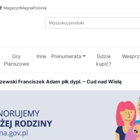
MagazynMagnaPolonia
Search
for:
Gry
Inne
Prenumerata
Gdzie
Wesprzy
Planszowe
kupić?
szewski Franciszek Adam płk dypl. – Cud nad Wisłą