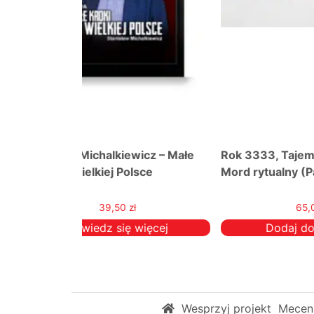
wicz – Małe
Rok 3333, Tajemnice Talmuda,
Magna
sce
Mord rytualny (Pakiet!)
Mowa 
65,00
zł
więcej
Dodaj do koszyka
Wesprzyj projekt
Mecena