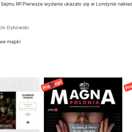
ej Sejmu RP.Pierwsze wydanie ukazało się w Londynie nak
in Dybowski
rowe mapki
ja!
Promocja!