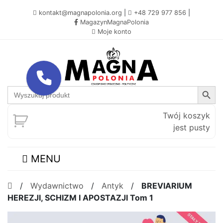
kontakt@magnapolonia.org
|
+48 729 977 856
|
MagazynMagnaPolonia
Moje konto
Search Button
Search
for:
Twój koszyk
jest pusty
MENU
/
Wydawnictwo
/
Antyk
/
BREVIARIUM
HEREZJI, SCHIZM I APOSTAZJI Tom 1