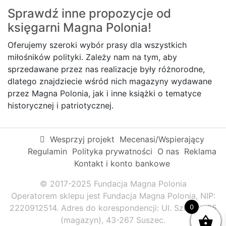
Sprawdź inne propozycje od
księgarni
Magna Polonia!
Oferujemy szeroki wybór prasy dla wszystkich
miłośników polityki. Zależy nam na tym, aby
sprzedawane przez nas realizacje były różnorodne,
dlatego znajdziecie wśród nich magazyny wydawane
przez Magna Polonia, jak i inne książki o tematyce
historycznej i patriotycznej.
Wesprzyj projekt
Mecenasi/Wspierający
Regulamin
Polityka prywatności
O nas
Reklama
Kontakt i konto bankowe
© 2017-2025 Fundacja Magna Polonia
Operatorem sklepu jest Fundacja Magna Polonia, NIP:
0
2220912514. Adres do korespondencji: Ul. Szkolna 95
(magazyn), 43-267 Suszec.