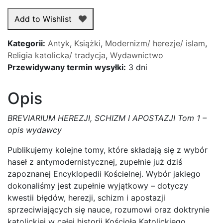
BREVIARIUM
HEREZJI,
Add to Wishlist
SCHIZM
I
Kategorii:
Antyk
,
Książki
,
Modernizm/ herezje/ islam
,
APOSTAZJI
Religia katolicka/ tradycja
,
Wydawnictwo
Tom
Przewidywany termin wysyłki:
3 dni
1
Opis
BREVIARIUM HEREZJI, SCHIZM I APOSTAZJI Tom 1 –
opis wydawcy
Publikujemy kolejne tomy, które składają się z wybór
haseł z antymodernistycznej, zupełnie już dziś
zapoznanej Encyklopedii Kościelnej. Wybór jakiego
dokonaliśmy jest zupełnie wyjątkowy – dotyczy
kwestii błędów, herezji, schizm i apostazji
sprzeciwiających się nauce, rozumowi oraz doktrynie
katolickiej w całej historii Kościoła Katolickiego.