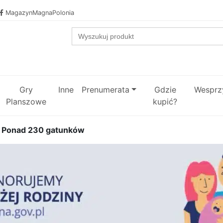
MagazynMagnaPolonia
Search
for:
Gry
Inne
Prenumerata
Gdzie
Wesprzy
Planszowe
kupić?
h. Ponad 230 gatunków