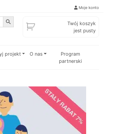
Moje konto
Search Button
Twój koszyk
jest pusty
j projekt
O nas
Program
partnerski