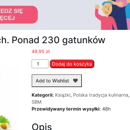
zych. Ponad 230 gatunków
49,95
zł
ilość
Dodaj do koszyka
Atlas
roślin
Add to Wishlist
leczniczych.
Ponad
Kategorii:
Książki
,
Polska tradycja kulinarna
230
SBM
gatunków
Przewidywany termin wysyłki:
48h
Opis