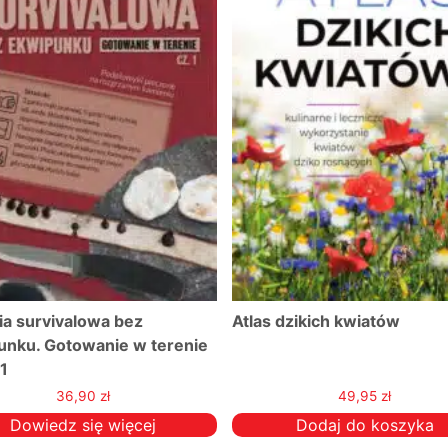
Atlas dzikich kwiatów
Atlas dzikich roślin 
Monika Fijołek
49,95
zł
49,95
z
Dodaj do koszyka
Dodaj do k