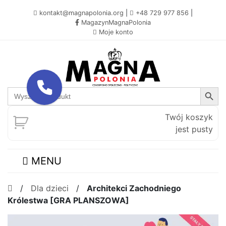
kontakt@magnapolonia.org
|
+48 729 977 856
|
MagazynMagnaPolonia
Moje konto
Search Button
Search
for:
Twój koszyk
jest pusty
MENU
/
Dla dzieci
/
Architekci Zachodniego
Królestwa [GRA PLANSZOWA]