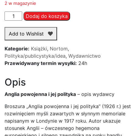
2 w magazynie
ilość
Dodaj do koszyka
Anglia
powojenna
Add to Wishlist
i
jej
Kategorie:
Książki
,
Nortom
,
polityka
Polityka/publicystyka/idea
,
Wydawnictwo
(NORTOM)
Przewidywany termin wysyłki:
24h
Opis
Anglia powojenna i jej polityka
– opis wydawcy
Broszura „Anglia powojenna i jej polityka” (1926 r.) jest
rozwinięciem myśli zawartych w słynnym memoriale
napisanym w Londynie w 1917 roku. Autor ukazuje
stosunek Anglii – ówczesnego hegemona
europejskiego i silnego zawodnika na rynku handlu