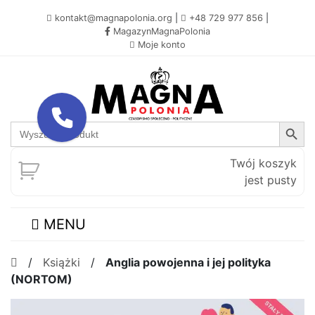
kontakt@magnapolonia.org
|
+48 729 977 856
|
MagazynMagnaPolonia
Moje konto
Search Button
Search
for:
Twój koszyk
jest pusty
MENU
/
Książki
/
Anglia powojenna i jej polityka
(NORTOM)