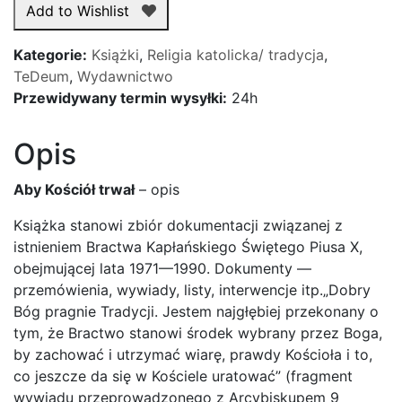
Add to Wishlist
trwał
-
Kategorie:
Książki
,
Religia katolicka/ tradycja
,
Abp
TeDeum
,
Wydawnictwo
Lefebvre
Przewidywany termin wysyłki:
24h
Opis
Aby Kościół trwał
– opis
Książka stanowi zbiór dokumentacji związanej z
istnieniem Bractwa Kapłańskiego Świętego Piusa X,
obejmującej lata 1971—1990. Dokumenty —
przemówienia, wywiady, listy, interwencje itp.„Dobry
Bóg pragnie Tradycji. Jestem najgłębiej przekonany o
tym, że Bractwo stanowi środek wybrany przez Boga,
by zachować i utrzymać wiarę, prawdy Kościoła i to,
co jeszcze da się w Kościele uratować” (fragment
wywiadu przeprowadzonego z Arcybiskupem 9