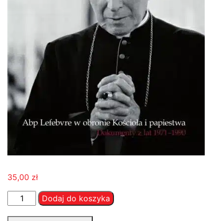
35,00
zł
ilość
Dodaj do koszyka
Aby
Kościół