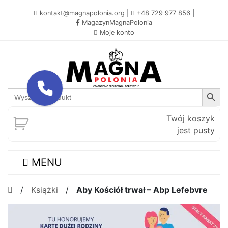
kontakt@magnapolonia.org
|
+48 729 977 856
|
MagazynMagnaPolonia
Moje konto
Search Button
Search
for:
Twój koszyk
jest pusty
MENU
/
Książki
/
Aby Kościół trwał – Abp Lefebvre