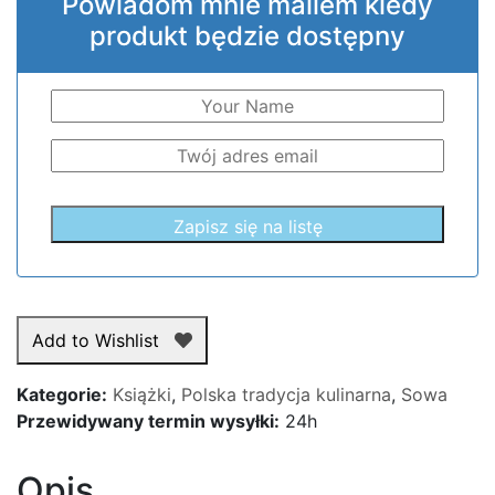
Powiadom mnie mailem kiedy
produkt będzie dostępny
Add to Wishlist
Kategorie:
Książki
,
Polska tradycja kulinarna
,
Sowa
Przewidywany termin wysyłki:
24h
Opis