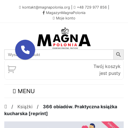
kontakt@magnapolonia.org
|
+48 729 977 856
|
MagazynMagnaPolonia
Moje konto
Search Button
Search
for:
Twój koszyk
jest pusty
MENU
/
Książki
/
366 obiadów. Praktyczna książka
kucharska [reprint]