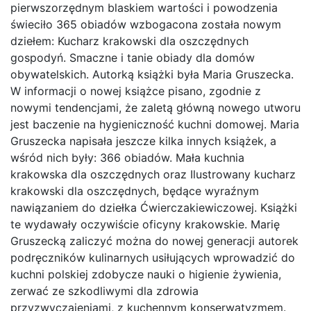
pierwszorzędnym blaskiem wartości i powodzenia
świeciło 365 obiadów wzbogacona została nowym
dziełem: Kucharz krakowski dla oszczędnych
gospodyń. Smaczne i tanie obiady dla domów
obywatelskich. Autorką książki była Maria Gruszecka.
W informacji o nowej książce pisano, zgodnie z
nowymi tendencjami, że zaletą główną nowego utworu
jest baczenie na hygieniczność kuchni domowej. Maria
Gruszecka napisała jeszcze kilka innych książek, a
wśród nich były: 366 obiadów. Mała kuchnia
krakowska dla oszczędnych oraz Ilustrowany kucharz
krakowski dla oszczędnych, będące wyraźnym
nawiązaniem do dziełka Ćwierczakiewiczowej. Książki
te wydawały oczywiście oficyny krakowskie. Marię
Gruszecką zaliczyć można do nowej generacji autorek
podręczników kulinarnych usiłujących wprowadzić do
kuchni polskiej zdobycze nauki o higienie żywienia,
zerwać ze szkodliwymi dla zdrowia
przyzwyczajeniami, z kuchennym konserwatyzmem.