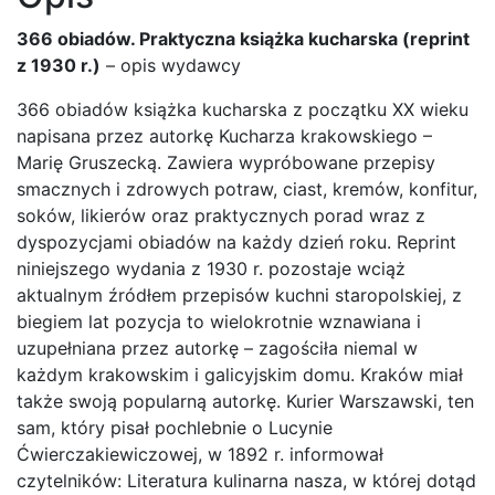
366 obiadów. Praktyczna książka kucharska (reprint
z 1930 r.)
– opis wydawcy
366 obiadów książka kucharska z początku XX wieku
napisana przez autorkę Kucharza krakowskiego –
Marię Gruszecką. Zawiera wypróbowane przepisy
smacznych i zdrowych potraw, ciast, kremów, konfitur,
soków, likierów oraz praktycznych porad wraz z
dyspozycjami obiadów na każdy dzień roku. Reprint
niniejszego wydania z 1930 r. pozostaje wciąż
aktualnym źródłem przepisów kuchni staropolskiej, z
biegiem lat pozycja to wielokrotnie wznawiana i
uzupełniana przez autorkę – zagościła niemal w
każdym krakowskim i galicyjskim domu. Kraków miał
także swoją popularną autorkę. Kurier Warszawski, ten
sam, który pisał pochlebnie o Lucynie
Ćwierczakiewiczowej, w 1892 r. informował
czytelników: Literatura kulinarna nasza, w której dotąd