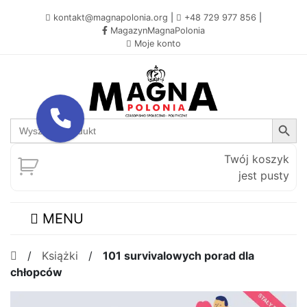
kontakt@magnapolonia.org
|
+48 729 977 856
|
MagazynMagnaPolonia
Moje konto
Search Button
Search
for:
Twój koszyk
jest pusty
MENU
/
Książki
/
101 survivalowych porad dla
chłopców