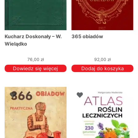
Kucharz Doskonały – W.
365 obiadów
Wielądko
76,00
zł
92,00
zł
Dowiedz się więcej
Dodaj do koszyka