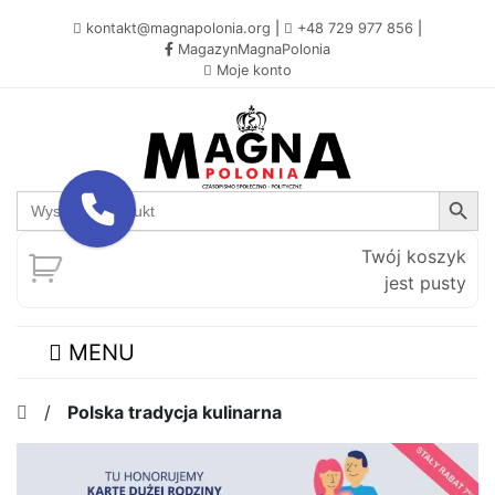
kontakt@magnapolonia.org
|
+48 729 977 856
|
MagazynMagnaPolonia
Moje konto
Search Button
Search
for:
Twój koszyk
jest pusty
MENU
/
Polska tradycja kulinarna