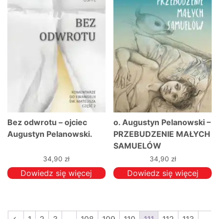
Bez odwrotu – ojciec
o. Augustyn Pelanowski –
Augustyn Pelanowski.
PRZEBUDZENIE MAŁYCH
SAMUELÓW
34,90
zł
34,90
zł
Dowiedz się więcej
Dowiedz się więcej
←
1
2
3
…
108
109
110
111
112
113