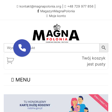
kontakt@magnapolonia.org
|
+48 729 977 856
|
MagazynMagnaPolonia
Moje konto
Search Button
Search
for:
Twój koszyk
jest pusty
MENU