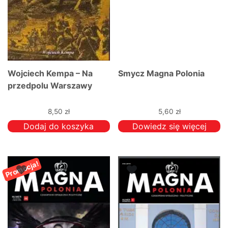
produktu
Wojciech Kempa – Na
Smycz Magna Polonia
przedpolu Warszawy
8,50
zł
5,60
zł
Dodaj do koszyka
Dowiedz się więcej
Promocja!