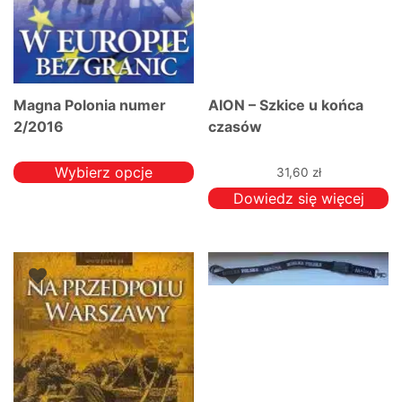
Magna Polonia numer
AION – Szkice u końca
2/2016
czasów
Wybierz opcje
31,60
zł
Ten
Dowiedz się więcej
produkt
ma
wiele
wariantów.
Opcje
można
wybrać
na
stronie