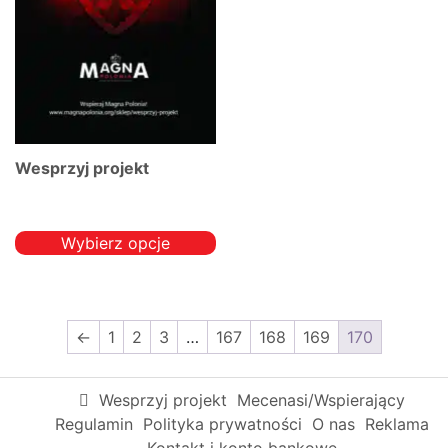
na
na
stronie
stronie
produktu
produktu
Wesprzyj projekt
Wybierz opcje
Ten
produkt
ma
←
1
2
3
…
167
168
169
170
wiele
wariantów.
Opcje
Wesprzyj projekt
Mecenasi/Wspierający
można
Regulamin
Polityka prywatności
O nas
Reklama
wybrać
Kontakt i konto bankowe