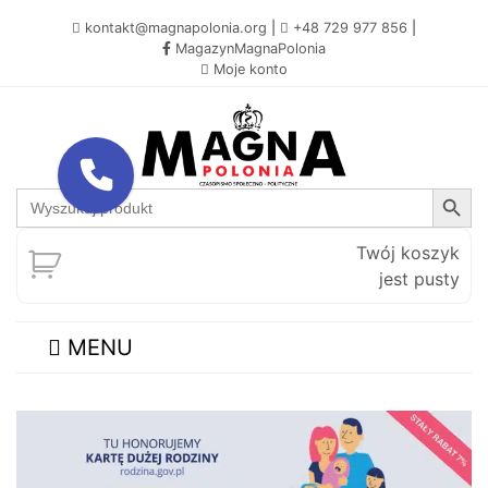
kontakt@magnapolonia.org
|
+48 729 977 856
|
MagazynMagnaPolonia
Moje konto
Search Button
Search
for:
Twój koszyk
jest pusty
MENU