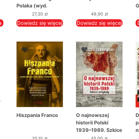
Polaka (wyd.
G
Nortom)
27,30
zł
49,90
zł
a
Dowiedz się więcej
Dowiedz się więcej
Hiszpania Franco
O najnowszej
D
historii Polski
p
1939–1989. Szkice
n
i artykuły
35,10
zł
45,00
zł