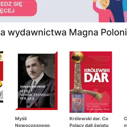
owa wydawnictwa Magna Polon
osortowane
edług
ajnowszych
Myśli
Królewski dar. Co
C
Nowoczesnego
Polacy dali światu
m