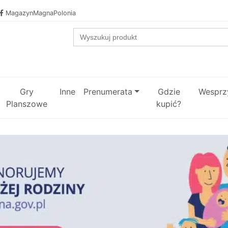
MagazynMagnaPolonia
Search
for:
Gry
Inne
Prenumerata
Gdzie
Wesprzy
Planszowe
kupić?