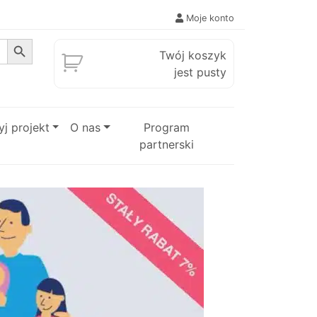
Moje konto
Search Button
Twój koszyk
jest pusty
j projekt
O nas
Program
partnerski