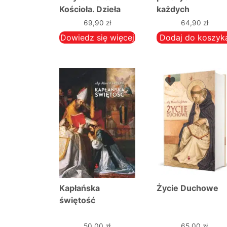
Kościoła. Dzieła
każdych
Świętego Jana.
warunkach.
69,90
zł
64,90
zł
Komplet 4 książek
Dowiedz się więcej
Dodaj do koszyk
Kapłańska
Życie Duchowe
świętość
50,00
zł
65,00
zł