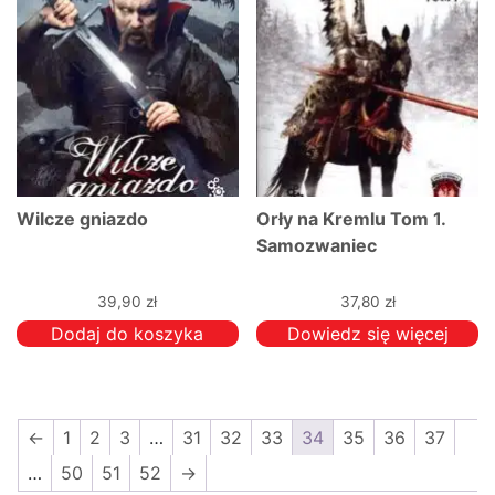
Wilcze gniazdo
Orły na Kremlu Tom 1.
Samozwaniec
39,90
zł
37,80
zł
Dodaj do koszyka
Dowiedz się więcej
←
1
2
3
…
31
32
33
34
35
36
37
…
50
51
52
→