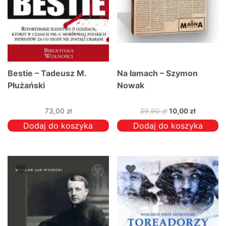
Bestie – Tadeusz M.
Na łamach – Szymon
Płużański
Nowak
Pierwotna
Aktualna
73,00
zł
39,90
zł
10,00
zł
cena
cena
Dodaj do koszyka
Dodaj do koszyka
wynosiła:
wynosi:
39,90 zł.
10,00 zł.