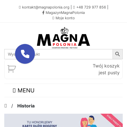
kontakt@magnapolonia.org
|
+48 729 977 856
|
MagazynMagnaPolonia
Moje konto
Search Button
Search
for:
Twój koszyk
jest pusty
MENU
/
Historia