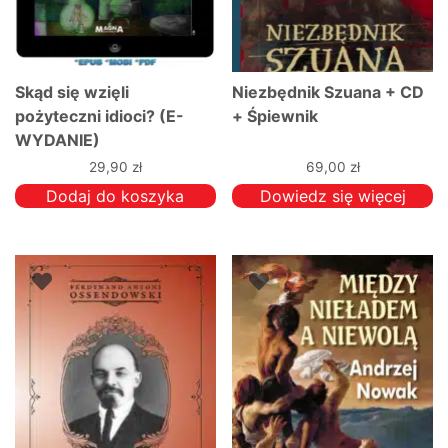
Skąd się wzięli
Niezbędnik Szuana + CD
pożyteczni idioci? (E-
+ Śpiewnik
WYDANIE)
29,90
zł
69,00
zł
Dodaj do koszyka
Dowiedz się więcej