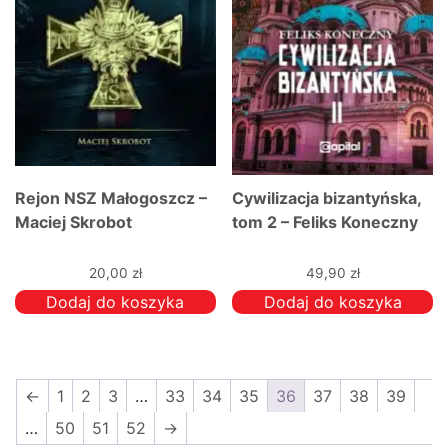
Rejon NSZ Małogoszcz –
Cywilizacja bizantyńska,
Maciej Skrobot
tom 2 – Feliks Koneczny
20,00
zł
49,90
zł
Dodaj do koszyka
Dodaj do koszyka
←
1
2
3
…
33
34
35
36
37
38
39
…
50
51
52
→