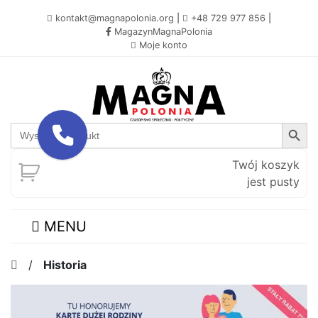
kontakt@magnapolonia.org
|
+48 729 977 856
|
MagazynMagnaPolonia
Moje konto
Search Button
Search
for:
Twój koszyk
jest pusty
MENU
/
Historia