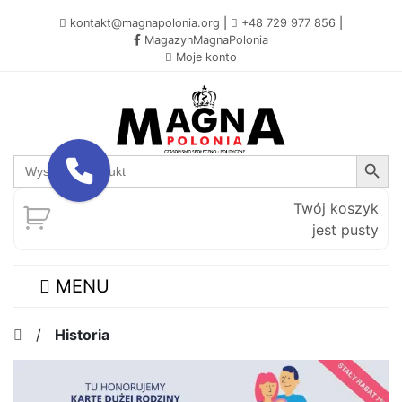
kontakt@magnapolonia.org
|
+48 729 977 856
|
MagazynMagnaPolonia
Moje konto
Search Button
Search
for:
Twój koszyk
jest pusty
MENU
/
Historia