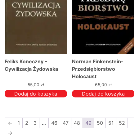
Feliks Koneczny –
Norman Finkenstein-
Cywilizacja Żydowska
Przedsiębiorstwo
Holocaust
55,00
zł
65,00
zł
Dodaj do koszyka
Dodaj do koszyka
←
1
2
3
…
46
47
48
49
50
51
52
→