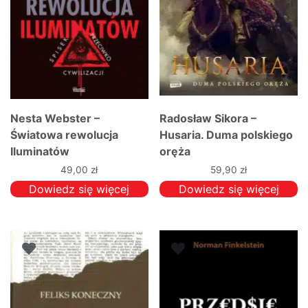
Nesta Webster –
Radosław Sikora –
Światowa rewolucja
Husaria. Duma polskiego
Iluminatów
oręża
49,00
zł
59,90
zł
Dowiedz się więcej
Dowiedz się więcej