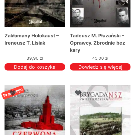
Zakłamany Holokaust –
Tadeusz M. Płużański –
Ireneusz T. Lisiak
Oprawcy. Zbrodnie bez
kary
39,90
zł
45,00
zł
Dodaj do koszyka
Dowiedz się więcej
Promocja!