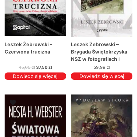
Leszek Żebrowski –
Leszek Żebrowski –
Czerwona trucizna
Brygada Świętokrzyska
NSZ w fotografiach i
dokumentach
Pierwotna
Aktualna
45,00
zł
37,50
zł
59,99
zł
cena
cena
Dowiedz się więcej
Dowiedz się więcej
wynosiła:
wynosi:
45,00 zł.
37,50 zł.