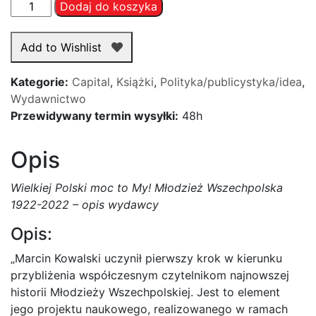
ilość
Dodaj do koszyka
Wielkiej
Polski
Add to Wishlist
moc
to
Kategorie:
Capital
,
Książki
,
Polityka/publicystyka/idea
,
My!
Wydawnictwo
Młodzież
Przewidywany termin wysyłki:
48h
Wszechpolska
1922-
Opis
2022
-
Wielkiej Polski moc to My! Młodzież Wszechpolska
M.
1922-2022 – opis wydawcy
Kowalski
Opis:
„Marcin Kowalski uczynił pierwszy krok w kierunku
przybliżenia współczesnym czytelnikom najnowszej
historii Młodzieży Wszechpolskiej. Jest to element
jego projektu naukowego, realizowanego w ramach