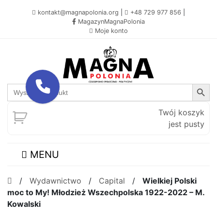
kontakt@magnapolonia.org
|
+48 729 977 856
|
MagazynMagnaPolonia
Moje konto
Search Button
Search
for:
Twój koszyk
jest pusty
MENU
/
Wydawnictwo
/
Capital
/
Wielkiej Polski
moc to My! Młodzież Wszechpolska 1922-2022 – M.
Kowalski