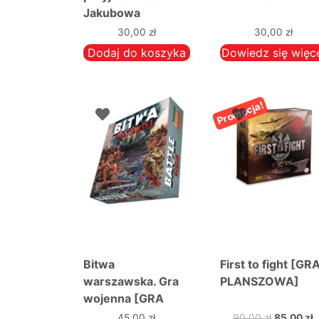
Jakubowa
30,00
zł
30,00
zł
Dodaj do koszyka
Dowiedz się więc
Promocja!
Bitwa
First to fight [GR
warszawska. Gra
PLANSZOWA]
wojenna [GRA
PLANSZOWA]
Pierwotn
A
45,00
zł
90,00
zł
85,00
zł