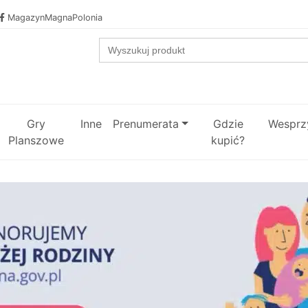
MagazynMagnaPolonia
Search
for:
Gry
Inne
Prenumerata
Gdzie
Wesprzy
Planszowe
kupić?