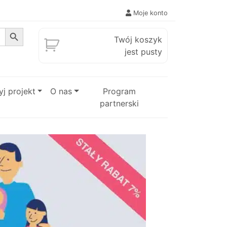
Moje konto
Search Button
Twój koszyk
jest pusty
j projekt
O nas
Program
partnerski