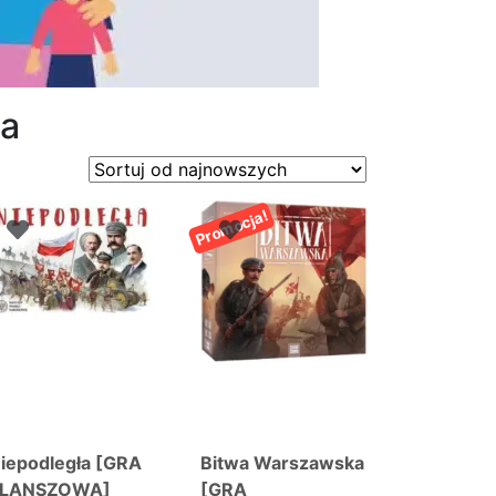
ia
Promocja!
iepodległa [GRA
Bitwa Warszawska
PLANSZOWA]
[GRA