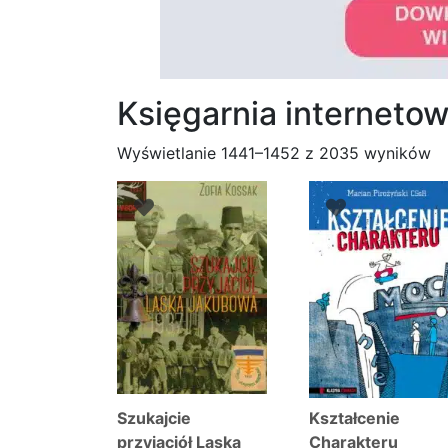
Księgarnia internet
P
Wyświetlanie 1441–1452 z 2035 wyników
w
na
Szukajcie
Kształcenie
przyjaciół Laska
Charakteru