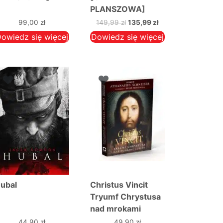
PLANSZOWA]
Pierwotna
Aktualna
99,00
zł
149,99
zł
135,99
zł
cena
cena
owiedz się więcej
Dowiedz się więcej
wynosiła:
wynosi:
149,99 zł.
135,99 zł.
ubal
Christus Vincit
Tryumf Chrystusa
nad mrokami
czasów
44,90
zł
49,90
zł