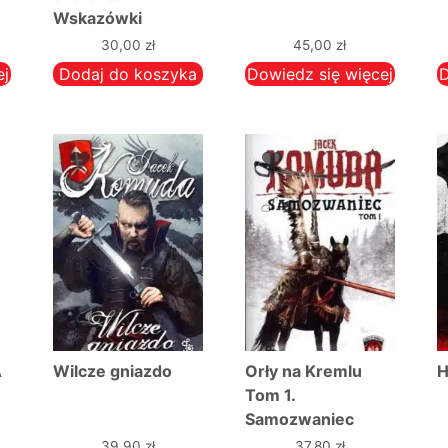
Wskazówki
praktyczne
30,00
zł
45,00
zł
ej
Dodaj do koszyka
Dowiedz się więcej
D
A
Wilcze gniazdo
Orły na Kremlu
H
Tom 1.
Samozwaniec
a
ktualna
39,90
zł
37,80
zł