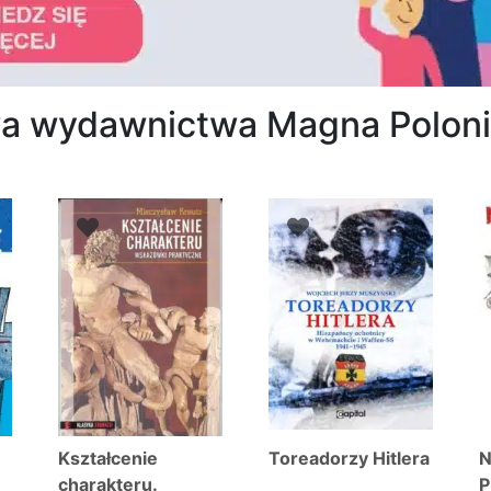
owa wydawnictwa Magna Polon
osortowane
edług
jnowszych
Kształcenie
Toreadorzy Hitlera
N
charakteru.