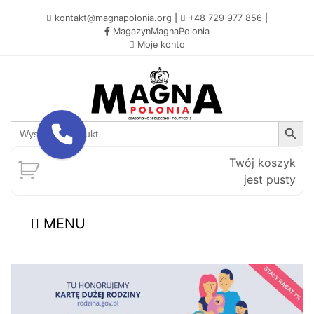
kontakt@magnapolonia.org
|
+48 729 977 856
|
MagazynMagnaPolonia
Moje konto
Search Button
Search
for:
Twój koszyk
jest pusty
MENU