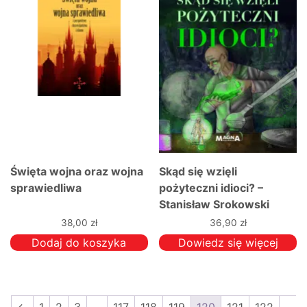
Święta wojna oraz wojna
Skąd się wzięli
sprawiedliwa
pożyteczni idioci? –
Stanisław Srokowski
38,00
zł
36,90
zł
Dodaj do koszyka
Dowiedz się więcej
←
1
2
3
…
117
118
119
120
121
122