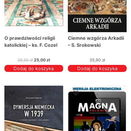
O prawdziwości religii
Ciemne wzgórza Arkadii
katolickiej – ks. F. Cozel
– S. Srokowski
Pierwotna
Aktualna
26,50
zł
25,00
zł
35,90
zł
cena
cena
Dodaj do koszyka
Dodaj do koszyka
wynosiła:
wynosi:
26,50 zł.
25,00 zł.