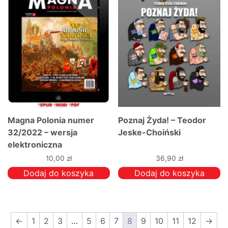
Magna Polonia numer
Poznaj Żyda! – Teodor
32/2022 – wersja
Jeske-Choiński
elektroniczna
10,00
zł
36,90
zł
Dodaj do koszyka
Dodaj do koszyka
←
1
2
3
…
5
6
7
8
9
10
11
12
→