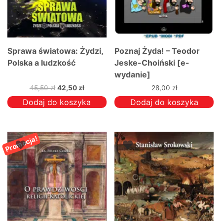
Sprawa światowa: Żydzi,
Poznaj Żyda! – Teodor
Polska a ludzkość
Jeske-Choiński [e-
wydanie]
Pierwotna
Aktualna
45,50
zł
42,50
zł
28,00
zł
cena
cena
Dodaj do koszyka
Dodaj do koszyka
wynosiła:
wynosi:
45,50 zł.
42,50 zł.
Promocja!