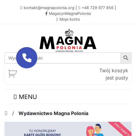
kontakt@magnapolonia.org
|
+48 729 977 856
|
MagazynMagnaPolonia
Moje konto
Search Button
Search
for:
Twój koszyk
jest pusty
MENU
/
Wydawnictwo Magna Polonia