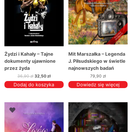
Żydzi i Kahały – Tajne
Mit Marszałka – Legenda
dokumenty ujawnione
J. Piłsudskiego w świetle
przez żyda
najnowszych badań
ochrzczonego Brafmana
Pierwotna
Aktualna
36,90
zł
32,50
zł
79,90
zł
cena
cena
Dodaj do koszyka
Dowiedz się więcej
wynosiła:
wynosi:
36,90 zł.
32,50 zł.